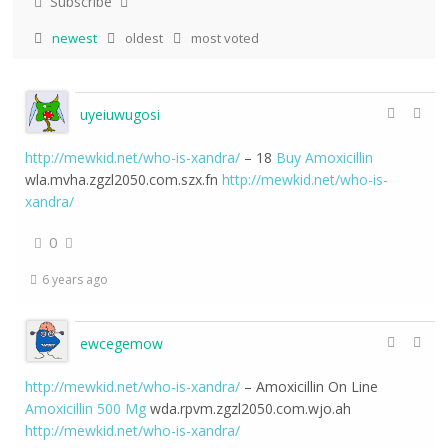
Subscribe
newest
oldest
most voted
uyeiuwugosi
http://mewkid.net/who-is-xandra/
– 18
Buy Amoxicillin
wla.mvha.zgzl2050.com.szx.fn
http://mewkid.net/who-is-
xandra/
0
6 years ago
ewcegemow
http://mewkid.net/who-is-xandra/
– Amoxicillin On Line
Amoxicillin 500 Mg
wda.rpvm.zgzl2050.com.wjo.ah
http://mewkid.net/who-is-xandra/