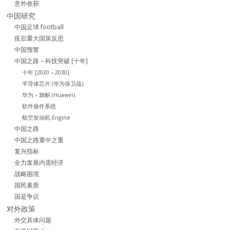
意外收获
中国研究
中国足球 football
疫后重大国策反思
中国预警
中国之路 – 科技突破 [十年]
十年 [2020 – 2030]
半导体芯片 (华为保卫战)
华为 – 旗帜 (Huawei)
软件操作系统
航空发动机 Engine
中国之路
中国之路重中之重
复兴指标
全力发展内需经济
战略困境
国民素质
国是争议
对外政策
外交具体问题