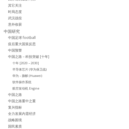
其它关注
时局态度
武汉战役
意外收获
中国研究
中国足球 football
疫后重大国策反思
中国预警
中国之路 – 科技突破 [十年]
十年 [2020 – 2030]
半导体芯片 (华为保卫战)
华为 – 旗帜 (Huawei)
软件操作系统
航空发动机 Engine
中国之路
中国之路重中之重
复兴指标
全力发展内需经济
战略困境
国民素质