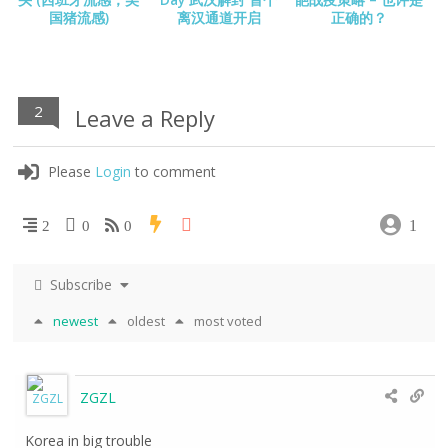
国猪流感)
离汉通道开启
正确的？
2
Leave a Reply
Please
Login
to comment
1
2
0
0
Subscribe
newest
oldest
most voted
ZGZL
Korea in big trouble