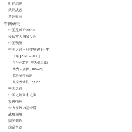
时局态度
武汉战役
意外收获
中国研究
中国足球 football
疫后重大国策反思
中国预警
中国之路 – 科技突破 [十年]
十年 [2020 – 2030]
半导体芯片 (华为保卫战)
华为 – 旗帜 (Huawei)
软件操作系统
航空发动机 Engine
中国之路
中国之路重中之重
复兴指标
全力发展内需经济
战略困境
国民素质
国是争议