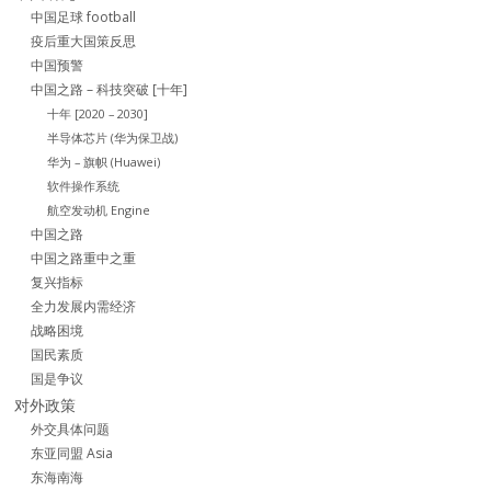
中国足球 football
疫后重大国策反思
中国预警
中国之路 – 科技突破 [十年]
十年 [2020 – 2030]
半导体芯片 (华为保卫战)
华为 – 旗帜 (Huawei)
软件操作系统
航空发动机 Engine
中国之路
中国之路重中之重
复兴指标
全力发展内需经济
战略困境
国民素质
国是争议
对外政策
外交具体问题
东亚同盟 Asia
东海南海