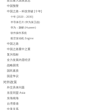
疫后重大国策反思
中国预警
中国之路 – 科技突破 [十年]
十年 [2020 – 2030]
半导体芯片 (华为保卫战)
华为 – 旗帜 (Huawei)
软件操作系统
航空发动机 Engine
中国之路
中国之路重中之重
复兴指标
全力发展内需经济
战略困境
国民素质
国是争议
对外政策
外交具体问题
东亚同盟 Asia
东海南海
台湾香港
中美关系