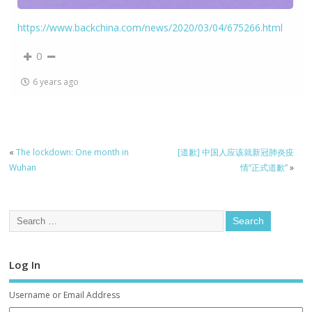
https://www.backchina.com/news/2020/03/04/675266.html
0
6 years ago
«
The lockdown: One month in
[道歉] 中国人应该就新冠肺炎疫
Wuhan
情“正式道歉”
»
Log In
Username or Email Address