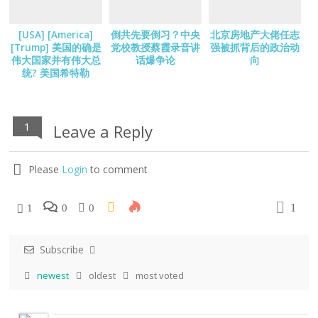
[USA] [America]
倒共先要倒习？中央
北京房地产大佬任志
[Trump] 美国的确是
党校教授蔡霞录音讲
强被抓背后的政治动
伟大国家并有伟大总
话爆争论
向
统? 美国希特勒
1
Leave a Reply
Please
Login
to comment
1
1
0
0
Subscribe
newest
oldest
most voted