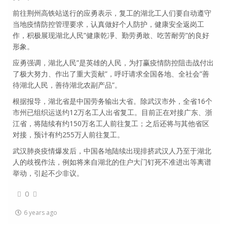
前往荆州高铁站送行的应勇表示，复工的湖北工人们要自动遵守
当地疫情防控管理要求，认真做好个人防护，健康安全返岗工
作，积极展现湖北人民”健康乾凈、勤劳勇敢、吃苦耐劳”的良好
形象。
应勇强调，湖北人民”是英雄的人民，为打赢疫情防控阻击战付出
了极大努力、作出了重大贡献”，呼吁请求全国各地、全社会”善
待湖北人民，善待湖北农副产品”。
根据报导，湖北省是中国劳务输出大省。除武汉市外，全省16个
市州已组织运送约12万名工人出省复工。目前正在对接广东、浙
江省，将陆续有约150万名工人前往复工；之后还将与其他省区
对接，预计有约255万人前往复工。
武汉肺炎疫情爆发后，中国各地陆续出现排挤武汉人乃至于湖北
人的歧视作法，例如将来自湖北的住户大门钉死不准进出等离谱
举动，引起不少非议。
0
6 years ago