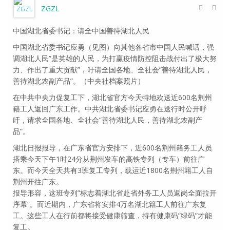
ZGZL
中国湖北省委书记：请全中国善待湖北人民
中国湖北省委书记应勇（见图）向其他各省市中国人民喊话，强
调湖北人民”是英雄的人民，为打赢疫情防控阻击战付出了极大努
力、作出了重大贡献”，吁请全国各地、全社会”善待湖北人民，
善待湖北农副产品”。（中央社档案照片）
在中共中央力促复工下，湖北省官方今天特地欢送近600名荆州
籍工人返回广东工作。中共湖北省委书记应勇在送行时公开呼
吁，请求全国各地、全社会”善待湖北人民，善待湖北农副产
品”。
湖北日报报导，在广东省官方安排下，近600名荆州籍务工人员
搭乘今天下午1时24分从荆州发车的高铁专列（专车）前往广
东。而今天全天共有3班复工专列，载运近1800名荆州籍工人自
荆州开往广东。
报导形容，这班专列”标志着湖北省赴省外务工人员返岗全面拉开
序幕”。而近期内，广东省将安排4万名湖北籍工人前往广东复
工。这些工人在行前都将接受健康筛查，持有健康码”绿码”才能
复工。