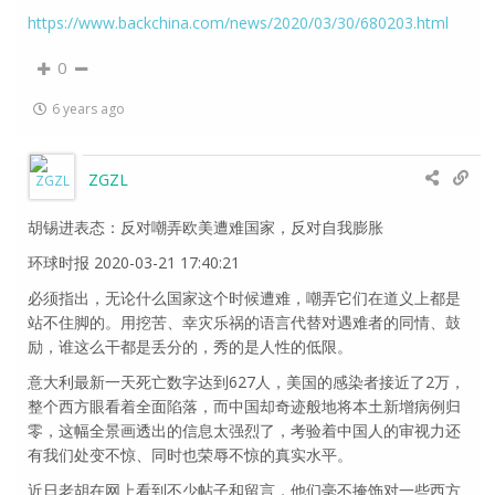
https://www.backchina.com/news/2020/03/30/680203.html
0
6 years ago
ZGZL
胡锡进表态：反对嘲弄欧美遭难国家，反对自我膨胀
环球时报 2020-03-21 17:40:21
必须指出，无论什么国家这个时候遭难，嘲弄它们在道义上都是
站不住脚的。用挖苦、幸灾乐祸的语言代替对遇难者的同情、鼓
励，谁这么干都是丢分的，秀的是人性的低限。
意大利最新一天死亡数字达到627人，美国的感染者接近了2万，
整个西方眼看着全面陷落，而中国却奇迹般地将本土新增病例归
零，这幅全景画透出的信息太强烈了，考验着中国人的审视力还
有我们处变不惊、同时也荣辱不惊的真实水平。
近日老胡在网上看到不少帖子和留言，他们毫不掩饰对一些西方