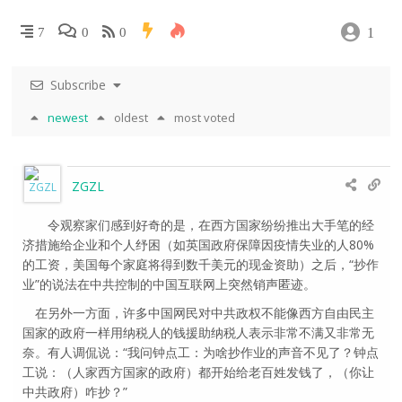
1
7
0
0
Subscribe
newest
oldest
most voted
ZGZL
令观察家们感到好奇的是，在西方国家纷纷推出大手笔的经
济措施给企业和个人纾困（如英国政府保障因疫情失业的人80%
的工资，美国每个家庭将得到数千美元的现金资助）之后，“抄作
业”的说法在中共控制的中国互联网上突然销声匿迹。
在另外一方面，许多中国网民对中共政权不能像西方自由民主
国家的政府一样用纳税人的钱援助纳税人表示非常不满又非常无
奈。有人调侃说：“我问钟点工：为啥抄作业的声音不见了？钟点
工说：（人家西方国家的政府）都开始给老百姓发钱了，（你让
中共政府）咋抄？”