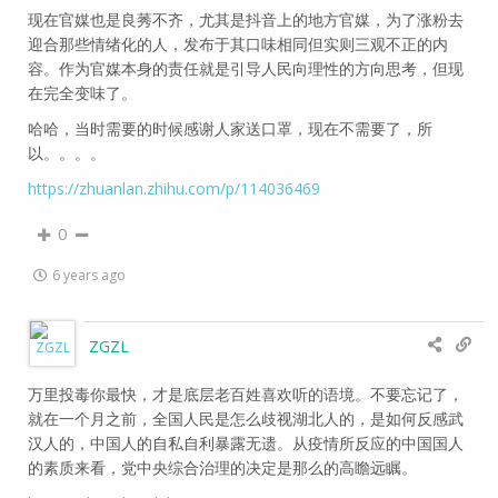
现在官媒也是良莠不齐，尤其是抖音上的地方官媒，为了涨粉去
迎合那些情绪化的人，发布于其口味相同但实则三观不正的内
容。作为官媒本身的责任就是引导人民向理性的方向思考，但现
在完全变味了。
哈哈，当时需要的时候感谢人家送口罩，现在不需要了，所
以。。。。
https://zhuanlan.zhihu.com/p/114036469
0
6 years ago
ZGZL
万里投毒你最快，才是底层老百姓喜欢听的语境。不要忘记了，
就在一个月之前，全国人民是怎么歧视湖北人的，是如何反感武
汉人的，中国人的自私自利暴露无遗。从疫情所反应的中国国人
的素质来看，党中央综合治理的决定是那么的高瞻远瞩。