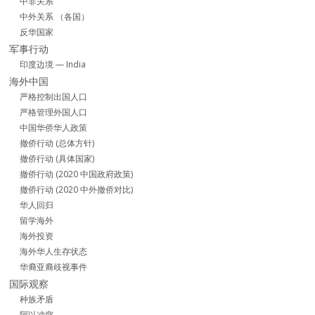
中非关系
中外关系 （各国）
反华国家
军事行动
印度边境 — India
海外中国
严格控制出国人口
严格管理外国人口
中国华侨华人政策
撤侨行动 (总体方针)
撤侨行动 (具体国家)
撤侨行动 (2020 中国政府政策)
撤侨行动 (2020 中外撤侨对比)
华人回归
留学海外
海外投资
海外华人生存状态
华裔亚裔歧视事件
国际观察
种族矛盾
阿以冲突