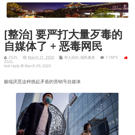
[整治] 要严打大量歹毒的
自媒体了 + 恶毒网民
ZGZL
March 21, 2020
华人回归
,
国民素质
7 CMTS
ZGZL
last reply @ March 29, 2020
极端厌恶这种挑起矛盾的营销号自媒体