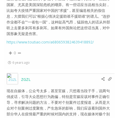
国家、尤其是美国深陷危机的嘲弄。有一些话应当说相当尖刻，
比如夸大疫情严重国家对中国的“求援”，甚至编造相关的假信
息，大摆我们可以“根据心情决定援助谁不援助谁”的谱儿。“连抄
作业都不会”“一省包一国”，这种趾高气昂，猛踩他人的话从外部
听上去要多刺耳有多刺耳。如果有外国舆论把这些话当真，对中
国形象无疑是伤害。
https://www.toutiao.com/a6806593824639418892/
0
6 years ago
ZGZL
现在自媒体，公众号太多，甚至官媒，只想着当段子手，说两句
俏皮话，引导大众思想行为跑偏，特别是官媒应该对事件正确引
导，寻求解决问题的方法，不要对个别案件过度报道，从而是大
众对个别案例过度聚焦，产生急坏的影响，我们应该看到国外大
部分华人在疫情最严重的时候对国内的支持，现在媒体对极个别