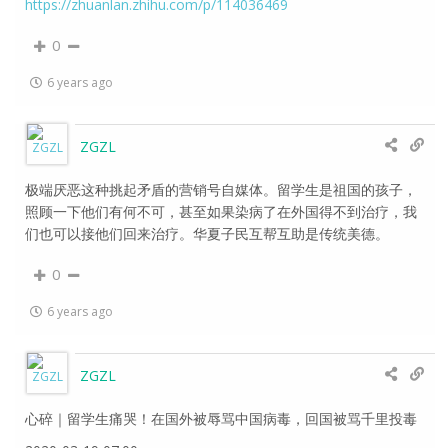
https://zhuanlan.zhihu.com/p/114036469
0
6 years ago
ZGZL
极端厌恶这种挑起矛盾的营销号自媒体。留学生是祖国的孩子，
照顾一下他们有何不可，甚至如果染病了在外国得不到治疗，我
们也可以接他们回来治疗。华夏子民互帮互助是传统美德。
0
6 years ago
ZGZL
心碎｜留学生痛哭！在国外被辱骂中国病毒，回国被骂千里投毒