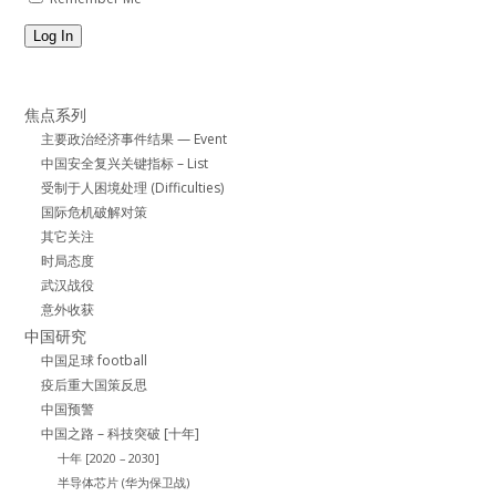
Log In
焦点系列
主要政治经济事件结果 — Event
中国安全复兴关键指标 – List
受制于人困境处理 (Difficulties)
国际危机破解对策
其它关注
时局态度
武汉战役
意外收获
中国研究
中国足球 football
疫后重大国策反思
中国预警
中国之路 – 科技突破 [十年]
十年 [2020 – 2030]
半导体芯片 (华为保卫战)