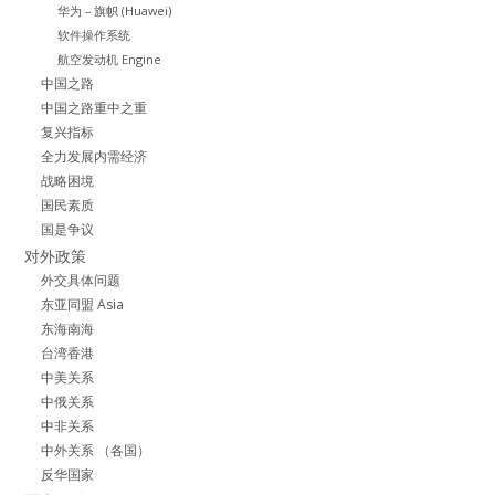
华为 – 旗帜 (Huawei)
软件操作系统
航空发动机 Engine
中国之路
中国之路重中之重
复兴指标
全力发展内需经济
战略困境
国民素质
国是争议
对外政策
外交具体问题
东亚同盟 Asia
东海南海
台湾香港
中美关系
中俄关系
中非关系
中外关系 （各国）
反华国家