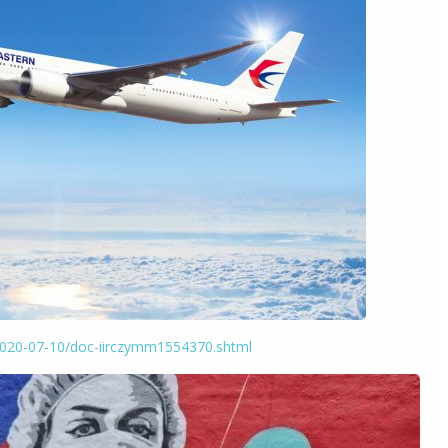
/2020-07-10/doc-iirczymm1554370.shtml