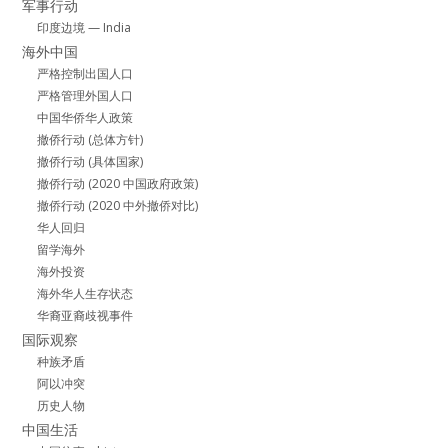
军事行动
印度边境 — India
海外中国
严格控制出国人口
严格管理外国人口
中国华侨华人政策
撤侨行动 (总体方针)
撤侨行动 (具体国家)
撤侨行动 (2020 中国政府政策)
撤侨行动 (2020 中外撤侨对比)
华人回归
留学海外
海外投资
海外华人生存状态
华裔亚裔歧视事件
国际观察
种族矛盾
阿以冲突
历史人物
中国生活