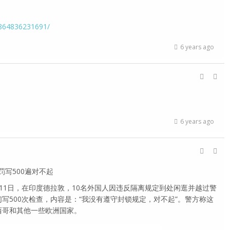
2864836231691/
6 years ago
6 years ago
罚写500遍对不起
1日，在印度德拉敦，10名外国人因违反隔离规定到处闲逛并越过警
写500次检查，内容是：“我没有遵守封锁规定，对不起”。警方称这
西哥和其他一些欧洲国家。