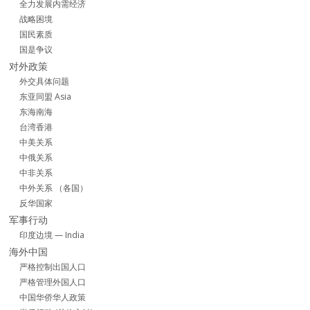
全力发展内需经济
战略困境
国民素质
国是争议
对外政策
外交具体问题
东亚同盟 Asia
东海南海
台湾香港
中美关系
中俄关系
中非关系
中外关系 （各国）
反华国家
军事行动
印度边境 — India
海外中国
严格控制出国人口
严格管理外国人口
中国华侨华人政策