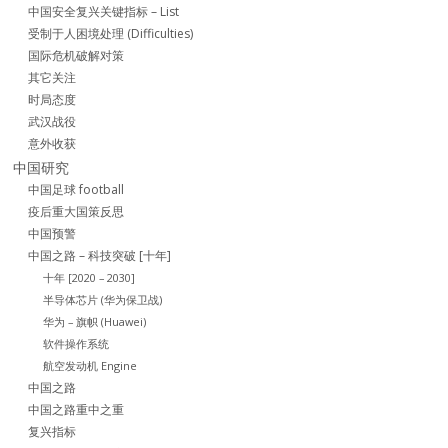
中国安全复兴关键指标 – List
受制于人困境处理 (Difficulties)
国际危机破解对策
其它关注
时局态度
武汉战役
意外收获
中国研究
中国足球 football
疫后重大国策反思
中国预警
中国之路 – 科技突破 [十年]
十年 [2020 – 2030]
半导体芯片 (华为保卫战)
华为 – 旗帜 (Huawei)
软件操作系统
航空发动机 Engine
中国之路
中国之路重中之重
复兴指标