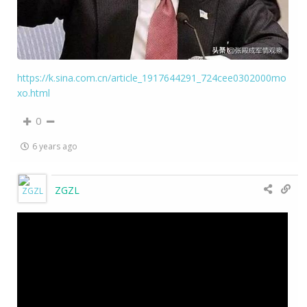
https://k.sina.com.cn/article_1917644291_724cee0302000mo
xo.html
0
6 years ago
ZGZL