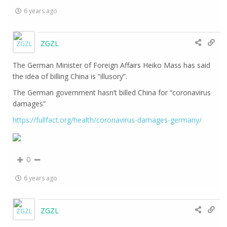
6 years ago
ZGZL
The German Minister of Foreign Affairs Heiko Mass has said
the idea of billing China is “illusory”.
The German government hasn’t billed China for “coronavirus
damages”
https://fullfact.org/health/coronavirus-damages-germany/
0
6 years ago
ZGZL