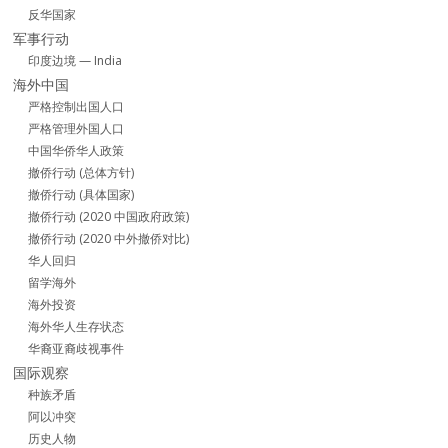
反华国家
军事行动
印度边境 — India
海外中国
严格控制出国人口
严格管理外国人口
中国华侨华人政策
撤侨行动 (总体方针)
撤侨行动 (具体国家)
撤侨行动 (2020 中国政府政策)
撤侨行动 (2020 中外撤侨对比)
华人回归
留学海外
海外投资
海外华人生存状态
华裔亚裔歧视事件
国际观察
种族矛盾
阿以冲突
历史人物