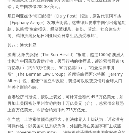
讼，对中国求偿2000亿美元。
尼日利亚媒体“每日邮报”（Daily Post）报道，原告代表阿辛杰
（Epiphany Azinge）发布声明说，这些律师要求中国付出这笔钜
款，以赔偿“生命损失、经济遭扼杀、创伤、苦难、社会迷失方
向、精神折磨及尼日利亚民众日常生活所受破坏”。
其八：澳大利亚
澳洲“太阳先驱报（The Sun-Herald）”报道，超过1000名澳洲人
士拟向中国采取索偿行动，领导行动的律师说，诉讼索偿额逾10
万亿澳币（约6.5万亿美元、50万亿港币）。“柏曼法律事务
所”（The Berman Law Group）首席策略师阿尔特斯（Jeremy
Alters）说，假使中国立即反应，势必可以改变疫情对全球人口
的整个影响范畴。
香港经济日报说，按以上表述，可计算金额约49.5万亿美元，如
再加上美国密苏里州宣称的数十万亿美元（介），总索偿金额恐
上百万亿美元、即折合约港币约775万亿元。
但当然，上述索偿额虽然巨大，但法律界人士却认为，诉讼没有
可操作性；以美国司法系统为例，外国政府在美国享有“主权豁
免”（sovereign immunity），法院很难受理指向中国主权政府的