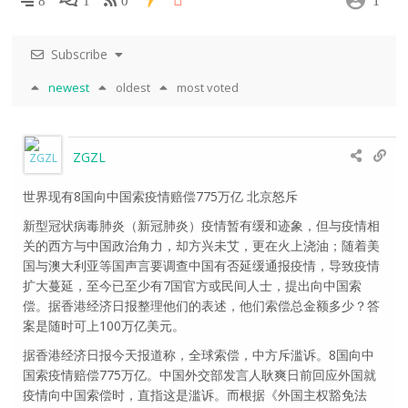
1
8
1
0
Subscribe
newest
oldest
most voted
ZGZL
世界现有8国向中国索疫情赔偿775万亿 北京怒斥
新型冠状病毒肺炎（新冠肺炎）疫情暂有缓和迹象，但与疫情相
关的西方与中国政治角力，却方兴未艾，更在火上浇油；随着美
国与澳大利亚等国声言要调查中国有否延缓通报疫情，导致疫情
扩大蔓延，至今已至少有7国官方或民间人士，提出向中国索
偿。据香港经济日报整理他们的表述，他们索偿总金额多少？答
案是随时可上100万亿美元。
据香港经济日报今天报道称，全球索偿，中方斥滥诉。8国向中
国索疫情赔偿775万亿。中国外交部发言人耿爽日前回应外国就
疫情向中国索偿时，直指这是滥诉。而根据《外国主权豁免法