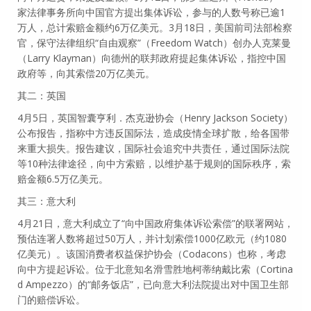
家法律事务所向中国官方提出集体诉讼，参与的人数号称已逾1
万人，总计索赔金额约6万亿美元。3月18日，美国前司法部检察
官，保守法律组织“自由观察”（Freedom Watch）创办人克莱曼
（Larry Klayman）向德州的联邦政府提起集体诉讼，指控中国
政府等，向其索偿20万亿美元。
其二：英国
4月5日，英国智囊亨利．杰克逊协会（Henry Jackson Society）
公布报告，指称中方违反国际法，造成疫情全球扩散，给各国带
来重大损失。报告建议，国际社会追究中共责任，通过国际法院
等10种法律途径，向中方索赔，以维护基于规则的国际秩序，索
赔金额6.5万亿美元。
其三：意大利
4月21日，意大利成立了“向中国政府集体诉讼索偿”的联署网站，
预估连署人数将超过50万人，并计划索偿1000亿欧元（约1080
亿美元）。该国消费者权益保护协会（Codacons）也称，考虑
向中方提起诉讼。位于北意知名滑雪胜地柯蒂纳戴比索（Cortina
d Ampezzo）的“邮务饭店”，已向意大利法院提出对中国卫生部
门的赔偿诉讼。