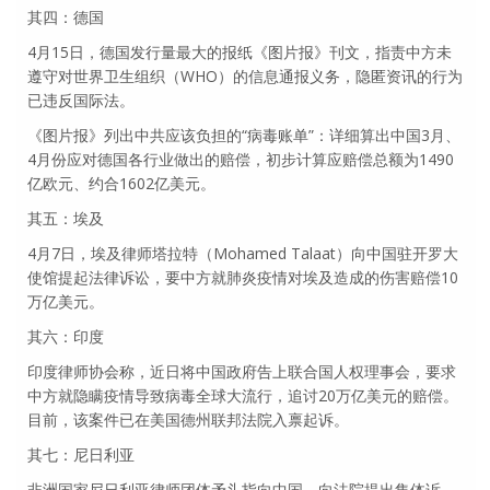
其四：德国
4月15日，德国发行量最大的报纸《图片报》刊文，指责中方未
遵守对世界卫生组织（WHO）的信息通报义务，隐匿资讯的行为
已违反国际法。
《图片报》列出中共应该负担的“病毒账单”：详细算出中国3月、
4月份应对德国各行业做出的赔偿，初步计算应赔偿总额为1490
亿欧元、约合1602亿美元。
其五：埃及
4月7日，埃及律师塔拉特（Mohamed Talaat）向中国驻开罗大
使馆提起法律诉讼，要中方就肺炎疫情对埃及造成的伤害赔偿10
万亿美元。
其六：印度
印度律师协会称，近日将中国政府告上联合国人权理事会，要求
中方就隐瞒疫情导致病毒全球大流行，追讨20万亿美元的赔偿。
目前，该案件已在美国德州联邦法院入禀起诉。
其七：尼日利亚
非洲国家尼日利亚律师团体矛头指向中国，向法院提出集体诉