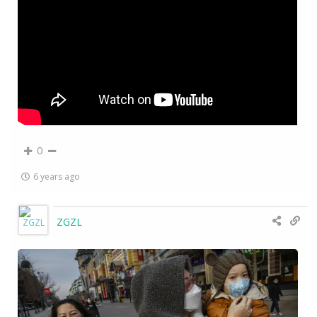
0
6 years ago
ZGZL