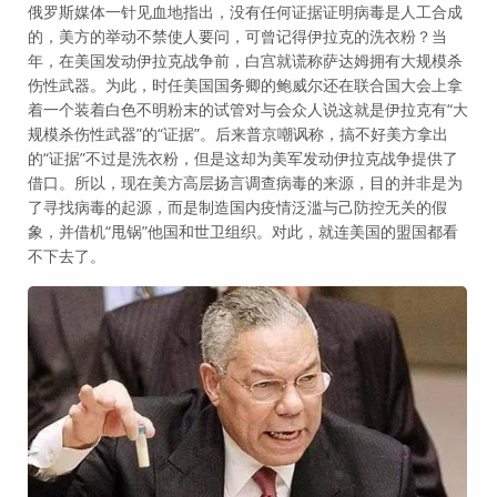
俄罗斯媒体一针见血地指出，没有任何证据证明病毒是人工合成
的，美方的举动不禁使人要问，可曾记得伊拉克的洗衣粉？当
年，在美国发动伊拉克战争前，白宫就谎称萨达姆拥有大规模杀
伤性武器。为此，时任美国国务卿的鲍威尔还在联合国大会上拿
着一个装着白色不明粉末的试管对与会众人说这就是伊拉克有“大
规模杀伤性武器”的“证据”。后来普京嘲讽称，搞不好美方拿出
的“证据”不过是洗衣粉，但是这却为美军发动伊拉克战争提供了
借口。所以，现在美方高层扬言调查病毒的来源，目的并非是为
了寻找病毒的起源，而是制造国内疫情泛滥与己防控无关的假
象，并借机“甩锅”他国和世卫组织。对此，就连美国的盟国都看
不下去了。