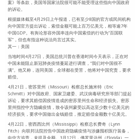
案》等条款，美国等国家法院很可能不能受理这些指向中国政府
的诉讼。
根据媒体截至4月29日上午报道，已有至少8国的官方或民间机构
向中国官方提出诉讼，索偿金额可能上百万亿美元，相等逾7年
中国GDP。有舆论形容外国串连向中国索偿的行动为“百国联
军”，但也有指这种说法尚言过其实。
其一：美国
当地时间4月27日，美国总统川普在香港时间今天表示，正在对
中国未能阻止新冠肺炎疫情蔓延进行调查，“我们对中国很不
满”。他又称，连同美国，全球都在受苦，他将对中国究责，要求
赔偿。
4月21日，密苏里州（Missouri）检察总长施米特（Eric
Schmitt）对中国政府、国家卫建委、武汉病毒研究所等部门提起
诉讼，要求其赔偿因疫情造成的密苏里州生命和经济损失。密苏
里州指控中方隐瞒疫情，致令该州蒙受以高达至少数十亿美元的
经济损失，要求中国做出金钱赔偿，推定赔偿金额数十亿美元。
4月22日，密西西比州（Mississippi）检察总长费奇（Lynn
Fitch）向联邦法院控告中国政府隐瞒疫情与涉嫌囤积医疗装备，
向中方追责，未提及金额。3月12日，佛罗里达州（Florida）一