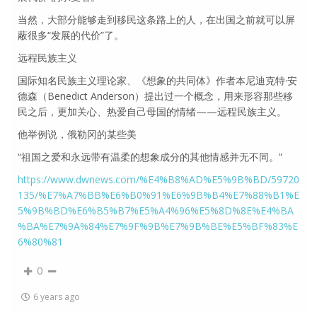
当然，大部分能够走到移民这条路上的人，在出国之前就可以屏
蔽很多“发展的代价”了。
远程民族主义
国际知名民族主义理论家、《想象的共同体》作者本尼迪克特·安
德森（Benedict Anderson）提出过一个概念，用来形容那些移
民之后，更加关心、热爱自己母国的情绪——远程民族主义。
他举例说，俄勒冈的某些美
“祖国之爱和永远带有温柔的想象成分的其他情感并无不同。”
https://www.dwnews.com/%E4%B8%AD%E5%9B%BD/59720
135/%E7%A7%BB%E6%B0%91%E6%9B%B4%E7%88%B1%E
5%9B%BD%E6%B5%B7%E5%A4%96%E5%8D%8E%E4%BA
%BA%E7%9A%84%E7%9F%9B%E7%9B%BE%E5%BF%83%E
6%80%81
0
6 years ago