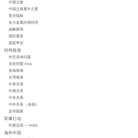
中国之路
中国之路重中之重
复兴指标
全力发展内需经济
战略困境
国民素质
国是争议
对外政策
外交具体问题
东亚同盟 Asia
东海南海
台湾香港
中美关系
中俄关系
中非关系
中外关系 （各国）
反华国家
军事行动
印度边境 — India
海外中国