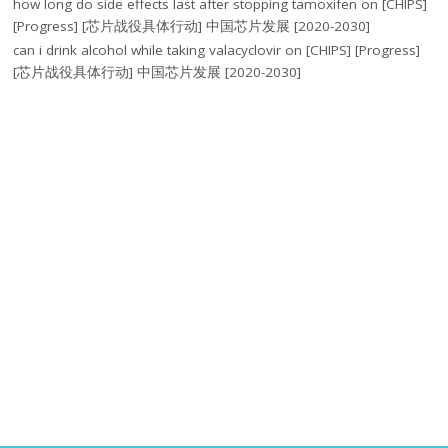
how long do side effects last after stopping tamoxifen
on
[CHIPS]
[Progress] [芯片战役具体行动] 中国芯片发展 [2020-2030]
can i drink alcohol while taking valacyclovir
on
[CHIPS] [Progress]
[芯片战役具体行动] 中国芯片发展 [2020-2030]