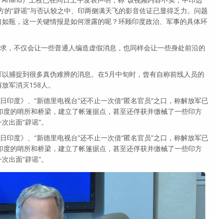
方的“辟谣”与否认较之中、印两侧满天飞的影音佐证已显得乏力。问题
口如瓶，这一关键情报是如何泄露的呢？环顾印度政治、军事的具体环
需求，不仅会让一些普通人编造虚假消息，也同样会让一些身处前沿的
可以捕捉到很多真伪难辨的消息。在5月中旬时，曾有自称前线人员的
放军消灭158人。
日印度》、“新德里电视台”还不止一次借“匿名官员”之口，称解放军已
oy）印度的哨所和桥梁，建立了帐篷据点，甚至还俘获并缴械了一些印方
次出面“辟谣”。
日印度》、“新德里电视台”还不止一次借“匿名官员”之口，称解放军已
oy）印度的哨所和桥梁，建立了帐篷据点，甚至还俘获并缴械了一些印方
次出面“辟谣”。