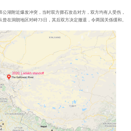
班公湖附近爆发冲突，当时双方掷石攻击对方，双方均有人受伤，
队曾在洞朗地区对峙73日，其后双方决定撤退，令两国关係缓和。