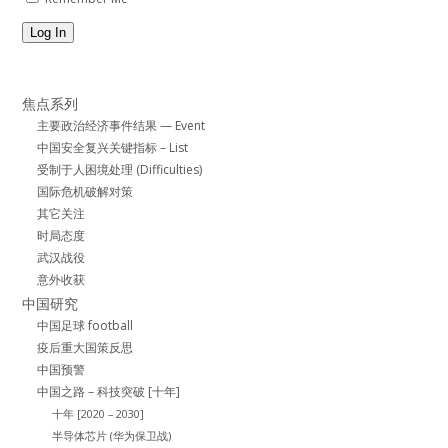
Log In
焦点系列
主要政治经济事件结果 — Event
中国安全复兴关键指标 – List
受制于人困境处理 (Difficulties)
国际危机破解对策
其它关注
时局态度
武汉战役
意外收获
中国研究
中国足球 football
疫后重大国策反思
中国预警
中国之路 – 科技突破 [十年]
十年 [2020 – 2030]
半导体芯片 (华为保卫战)