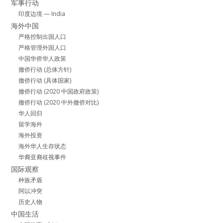
军事行动
印度边境 — India
海外中国
严格控制出国人口
严格管理外国人口
中国华侨华人政策
撤侨行动 (总体方针)
撤侨行动 (具体国家)
撤侨行动 (2020 中国政府政策)
撤侨行动 (2020 中外撤侨对比)
华人回归
留学海外
海外投资
海外华人生存状态
华裔亚裔歧视事件
国际观察
种族矛盾
阿以冲突
历史人物
中国生活