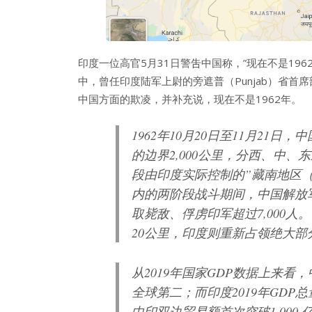
印度一位高官5月31日警吿中国称，”现在不是19
中，曾任印度陆军上尉的旁遮普（Punjab）省首席部长
中国方面的欺凌，并补充说，现在不是1962年。
1962年10月20日至11月2
的边界2,000公里，分西、中
段由印度实际控制的”藏南地区
内的两阶段战斗期间，中国解放
取毙敌、俘虏印军超过7,000
20公里，印度则重新占领绝大
从2019年国家GDP数据上来看
全球第二；而印度2019年GDP总
中印双边贸易额首次突破1,000