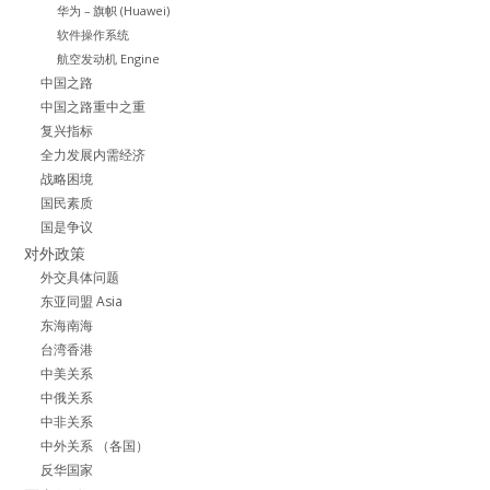
华为 – 旗帜 (Huawei)
软件操作系统
航空发动机 Engine
中国之路
中国之路重中之重
复兴指标
全力发展内需经济
战略困境
国民素质
国是争议
对外政策
外交具体问题
东亚同盟 Asia
东海南海
台湾香港
中美关系
中俄关系
中非关系
中外关系 （各国）
反华国家