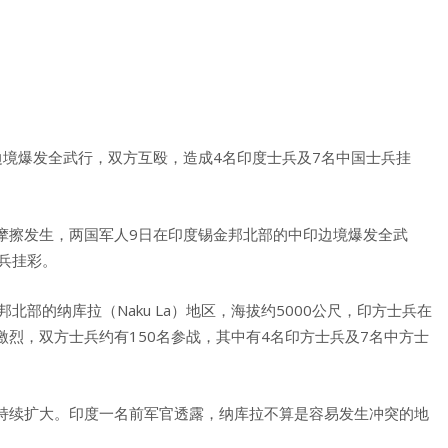
爆发全武行，双方互殴，造成4名印度士兵及7名中国士兵挂
擦发生，两国军人9日在印度锡金邦北部的中印边境爆发全武
兵挂彩。
的纳库拉（Naku La）地区，海拔约5000公尺，印方士兵在
烈，双方士兵约有150名参战，其中有4名印方士兵及7名中方士
续扩大。印度一名前军官透露，纳库拉不算是容易发生冲突的地