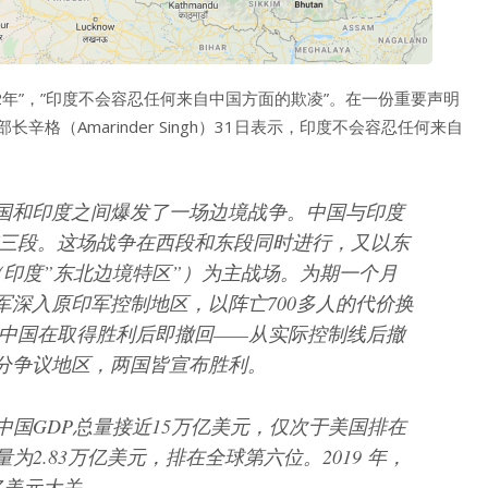
62年”，”印度不会容忍任何来自中国方面的欺凌”。在一份重要声明
辛格（Amarinder Singh）31日表示，印度不会容忍任何来自
1日，中国和印度之间爆发了一场边境战争。中国与印度
、东三段。这场战争在西段和东段同时进行，又以东
（印度”东北边境特区”）为主战场。为期一个月
军深入原印军控制地区，以阵亡700多人的代价换
人。中国在取得胜利后即撤回——从实际控制线后撤
部分争议地区，两国皆宣布胜利。
，中国GDP总量接近15万亿美元，仅次于美国排在
量为2.83万亿美元，排在全球第六位。2019 年，
 亿美元大关。