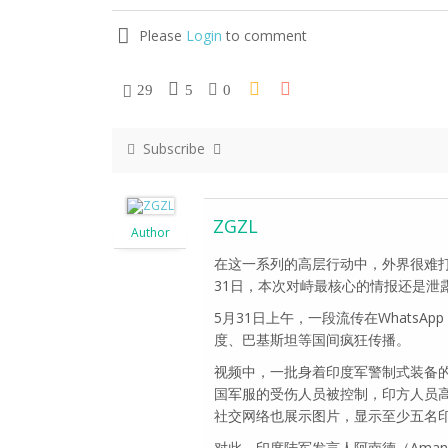
Please
Login
to comment
29
5
0
Subscribe
ZGZL
Author
在这一系列的高层行动中，外界很难
31日，本次对峙最核心的情报还是泄
5月31日上午，一段流传在WhatsA
度、巴基斯坦等国间疯狂传播。
视频中，一批身着印度军警制式装备
国军服的受伤人员被控制，印方人员高呼“B
社交网络也展示图片，显示至少五名
对此，印度陆军发言人阿南德（Aman