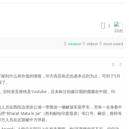
1
newest
oldest
most voted
打探到什么有价值的情报，印方高层表态也基本点到为止。可到了5月
露了。
pp，后转发至推特及Youtube，且未标注拍摄日期的视频在中国、印
的人员在西段边境班公湖一带围攻一辆解放军装甲车，另有一名身着中
harat Mata ki Jai”（胜利献给印度母亲）等口号。嗣后，推特等
印方人员在近期被中方俘获。
 Anand）上校已在同日上午发表声明，称“该视频内容不实，中印边