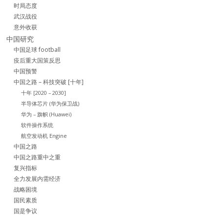
时局态度
武汉战役
意外收获
中国研究
中国足球 football
疫后重大国策反思
中国预警
中国之路 – 科技突破 [十年]
十年 [2020 – 2030]
半导体芯片 (华为保卫战)
华为 – 旗帜 (Huawei)
软件操作系统
航空发动机 Engine
中国之路
中国之路重中之重
复兴指标
全力发展内需经济
战略困境
国民素质
国是争议