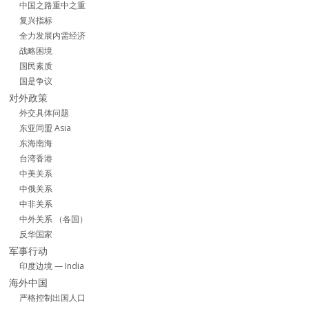
中国之路重中之重
复兴指标
全力发展内需经济
战略困境
国民素质
国是争议
对外政策
外交具体问题
东亚同盟 Asia
东海南海
台湾香港
中美关系
中俄关系
中非关系
中外关系 （各国）
反华国家
军事行动
印度边境 — India
海外中国
严格控制出国人口