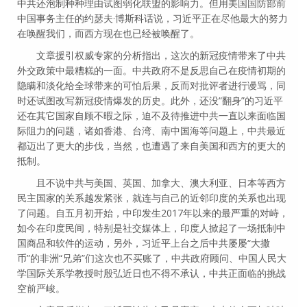
中共还泡制种种理由试图弱化联盟的影响力。但用美国国防部前
中国事务主任的约瑟夫·博斯科话说，习近平正在尽他最大的努力
在唤醒我们，而西方现在也已经被唤醒了。
文章援引权威专家的分析指出，这次的新冠疫情带来了中共
外交政策中最糟糕的一面。中共政府不是反思自己在疫情初期的
隐瞒和淡化给全球带来的可怕后果，反而对批评者进行谩骂，同
时还试图改写新冠疫情爆发的历史。此外，还没“翻身”的习近平
还在其它国家自顾不暇之际，迫不及待推进中共一直以来面临国
际阻力的问题，诸如香港、台湾、南中国海等问题上，中共最近
都迈出了更大的步伐，当然，也遭遇了来自美国和西方的更大的
抵制。
且不说中共与美国、英国、加拿大、澳大利亚、日本等西方
民主国家的关系越发紧张，就连与自己的近邻印度的关系也出现
了问题。自五月初开始，中印发生2017年以来的最严重的对峙，
如今在印度民间，特别是社交媒体上，印度人掀起了一场抵制中
国商品和软件的运动，另外，习近平上台之后中共屡屡“大撒
币”的非洲“兄弟”们这次也不买账了，中共政府顾问、中国人民大
学国际关系学教授时殷弘近日也不得不承认，中共正面临的挑战
空前严峻。