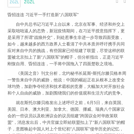
ZGZL
昏招连连 习近平一手打造新“八国联军”
自中共总书记习近平上台以来，北京在军事、经济和外交上
采取咄咄逼人的态势，新冠疫情期间，在习近平授意指挥下，更
是采用了所谓“战狼外交”，到处惹事生非进一步导致四面受敌，
如今，越来越多的西方政界人士看清了中共本质并呼吁携手共同
应对来自中共的挑战，有些国家已经组建了联盟，尽管这样的联
盟被北京扣上了新“八国联军”的帽子，但分析指出，正是习近平
刚愎自用、昏招连连，一手将中国拖入了四面楚歌之境地。
《美国之音》刊文分析，北约秘书长延斯•斯托尔滕贝格本周
一警告来自中共的威胁，他说：中国的崛起正在从根本上改变全
球均势，加剧争夺经济和技术霸权的竞赛，大幅加大对开放社会
和个人自由的威胁，加剧围绕我们的价值观和生活方式的竞争。
就在斯托尔滕贝格发出上述呼吁之前，6月5日，来自英国、
美国、日本、澳大利亚、加拿大、德国、挪威、瑞典八个国家议
会的一些议员以及欧洲议会的议员组建“跨国议会对华政策联
盟”，消息发出后，中共官媒立即給联盟扣上了“新八国联军”的帽
子，意图唤起中国人对上个世纪初“八国联军”侵华历史的记忆，