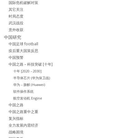
国际危机破解对策
其它关注
时局态度
武汉战役
意外收获
中国研究
中国足球 football
疫后重大国策反思
中国预警
中国之路 – 科技突破 [十年]
十年 [2020 – 2030]
半导体芯片 (华为保卫战)
华为 – 旗帜 (Huawei)
软件操作系统
航空发动机 Engine
中国之路
中国之路重中之重
复兴指标
全力发展内需经济
战略困境