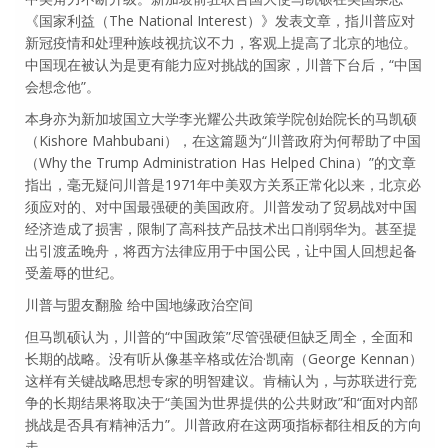
《国家利益（The National Interest）》发表文章，指川普应对
新冠疫情和处理种族歧视抗议不力，客观上提高了北京的地位。
中国现在被认为是更有能力应对挑战的国家，川普下台后，“中国
会想念他”。
本身亦为新加坡国立大学李光耀公共政策学院创始院长的马凯硕
（Kishore Mahbubani），在这篇题为“川普政府为何帮助了中国
（Why the Trump Administration Has Helped China）”的文章
指出，毫无疑问川普是1971年中美双方关系正常化以来，北京必
须应对的、对中国最强硬的美国政府。川普发动了贸易战对中国
经济造成了损害，限制了高科技产品技术出口削弱华为。甚至提
出引渡孟晚舟，将西方法律应用于中国公民，让中国人回想起备
受羞辱的世纪。
川普与盟友翻脸 给中国地缘政治空间
但马凯硕认为，川普的“中国政策”尽管强硬但缺乏周全，全面和
长期的战略。没有听从像基辛格或佐治·凯南（George Kennan）
这样有关键战略思想专家的明智建议。肯楠认为，与苏联进行竞
争的长期结果将取决于“美国为世界提供的公共财政”和“面对内部
挑战是否具有精神活力”。川普政府在这两项指标都往相反的方向
走。