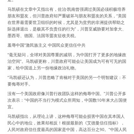
马凯硕在文章中又指出有，佐治·凯南曾强调过美国必须积极培养
朋友和盟友，但川普政府却严重破坏与朋友和盟友的关系，“美国
在世界最需要世卫组织的时候，尤其是为贫穷的非洲提供帮助之
际选择退出，是极其不负责任的行为”，川普至威胁要对加拿大、
墨西哥、德国、法国等盟友征收关税。
羞辱中国”激民族主义 中国民众更信任中共
“毫无疑问，全球对美国尊重的减弱，为中国打开了更多的地缘政
治空间”。马凯硕更称，川普政府可能会让美国成为可有可无的国
家，给中国送上另一份地缘政治礼物。
“马凯硕还认为，川普忽略了肯楠对于美国的另一个明智建议：不
要侮辱对手。
没有一个美国政府像川普行政团队这样的侮辱中国。”川普公开多
次表示：“中国的不当行为模式众所周知，中国数10年来大占国便
宜。
马凯硕指出，从理论上讲，这种侮辱可能会损害中国在其本国人
民心中的地位，效果却相反！根据最新的《艾德曼信任指标》，
人民对政府信任度最高的国家是中国，高达百分之90。“中国人民