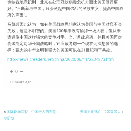
也敏锐地意识到，北京在处理冠状病毒危机方面比美国做得更
好。“不断羞辱中国，只会激起中国强烈的民族主义，提高中国政
府的声誉”。
马凯硕因此认为，如有美国战略思想家认为美国与中国对弈不会
失败，这是不明智的。美国100年来没有输掉一场大赛，但从未
遭遇像中国这样强大的竞争对手。当川普政府离、并且美国再次
尝试制定对华长期战略时，它应该考虑一个现在无法想像的选
择：强大的中华文明和强大的美国可以在21世纪和平共处。
http://news.creaders.net/china/2020/06/11/2234873.html
0
6 years ago
«
国际反华联盟 – 中国进入四面楚
美国文化死亡 – 2020 黑人
»
歌阶段