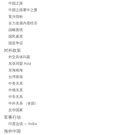
中国之路
中国之路重中之重
复兴指标
全力发展内需经济
战略困境
国民素质
国是争议
对外政策
外交具体问题
东亚同盟 Asia
东海南海
台湾香港
中美关系
中俄关系
中非关系
中外关系 （各国）
反华国家
军事行动
印度边境 — India
海外中国