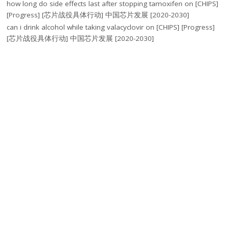
how long do side effects last after stopping tamoxifen
on
[CHIPS]
[Progress] [芯片战役具体行动] 中国芯片发展 [2020-2030]
can i drink alcohol while taking valacyclovir
on
[CHIPS] [Progress]
[芯片战役具体行动] 中国芯片发展 [2020-2030]