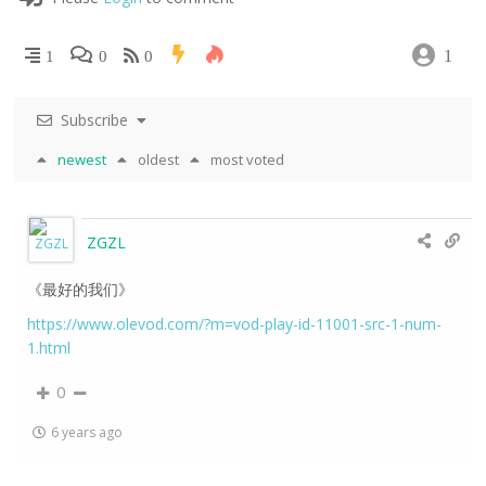
1
1
0
0
Subscribe
newest
oldest
most voted
ZGZL
《最好的我们》
https://www.olevod.com/?m=vod-play-id-11001-src-1-num-
1.html
0
6 years ago