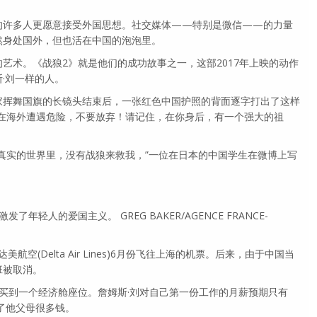
的许多人更愿意接受外国思想。社交媒体——特别是微信——的力量
然身处国外，但也活在中国的泡泡里。
艺术。《战狼2》就是他们的成功故事之一，这部2017年上映的动作
·刘一样的人。
家挥舞国旗的长镜头结束后，一张红色中国护照的背面逐字打出了这样
你在海外遭遇危险，不要放弃！请记住，在你身后，有一个强大的祖
真实的世界里，没有战狼来救我，”一位在日本的中国学生在微博上写
年轻人的爱国主义。 GREG BAKER/AGENCE FRANCE-
航空(Delta Air Lines)6月份飞往上海的机票。后来，由于中国当
班被取消。
买到一个经济舱座位。詹姆斯·刘对自己第一份工作的月薪预期只有
花了他父母很多钱。