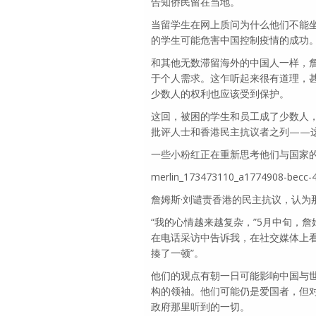
告知侨民留在当地。
当留学生在网上质问为什么他们不能
的学生可能危害中国控制疫情的成功
和其他无数滞留海外的中国人一样，
于个人需求。这乍听起来很有道理，
少数人的权利也应该受到保护。
这回，被困的学生和员工成了少数人
批评人士和香港民主抗议者之列——
一些小粉红正在重新思考他们与国家
merlin_173473110_a1774908-becc-
詹姆斯·刘谴责香港的民主抗议，认为那是分裂中
“我的心情越来越复杂，”5月中旬，詹
在电话采访中告诉我，在社交媒体上
揍了一顿”。
他们的观点有朝一日可能影响中国与
构的领袖。他们可能仍是爱国者，但
政府那里听到的一切。