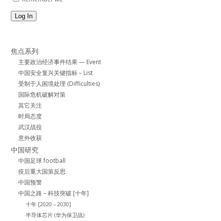
Log In
焦点系列
主要政治经济事件结果 — Event
中国安全复兴关键指标 – List
受制于人困境处理 (Difficulties)
国际危机破解对策
其它关注
时局态度
武汉战役
意外收获
中国研究
中国足球 football
疫后重大国策反思
中国预警
中国之路 – 科技突破 [十年]
十年 [2020 – 2030]
半导体芯片 (华为保卫战)