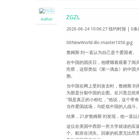
ZGZL
Author
2020-06-24 10:06:27 纽约时报 |
00NewWorld-illo-master1050.jpg
詹姆斯·刘一直认为自己是个爱国者。
在中国的国庆日，他哽咽着观看了阅
疙瘩，这部类似《第一滴血》的中国
胞。
当中国在网上受到攻击时，詹姆斯·
为那是分裂中国的企图。在川普总统将冠
“我是真正的小粉红，”他说，这个带
当作爱国战场，与贬低中国的人战斗
结果，21岁詹姆斯·刘发现，他一直
这位在美国中西部一所大学就读的应
个。航班在消失。回家的机票无比昂