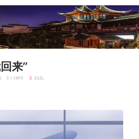
回来”
)
1 CMTS
ZGZL