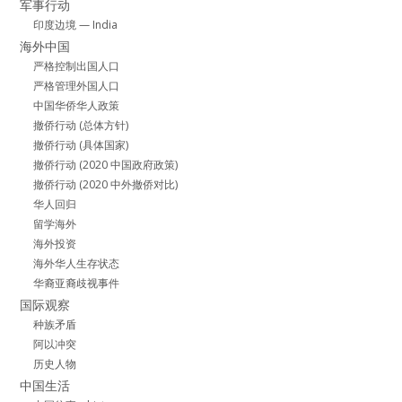
军事行动
印度边境 — India
海外中国
严格控制出国人口
严格管理外国人口
中国华侨华人政策
撤侨行动 (总体方针)
撤侨行动 (具体国家)
撤侨行动 (2020 中国政府政策)
撤侨行动 (2020 中外撤侨对比)
华人回归
留学海外
海外投资
海外华人生存状态
华裔亚裔歧视事件
国际观察
种族矛盾
阿以冲突
历史人物
中国生活