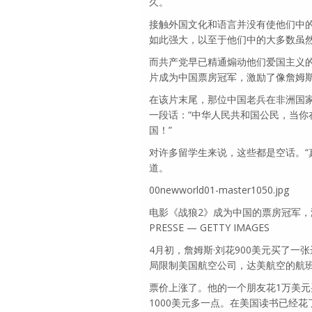
久。
接触外国文化和语言并没有使他们中
如此强大，以至于他们中的大多数虽
而共产党早已精通煽动他们爱国主义的
片成为中国票房冠军，激励了像詹姆斯
在该片末尾，那位中国老兵在非洲国
一段话：“中华人民共和国公民，当
国！”
对许多留学生来说，这些都是空话。“
道。
00newworld01-master1050.jpg
电影《战狼2》成为中国的票房冠军，激发了
PRESSE — GETTY IMAGES
4月初，詹姆斯·刘花900美元买了一张达美
局限制美国航空公司，达美航空的航
票价上涨了。他的一个朋友花1万美元
1000美元多一点。在美国读书已经