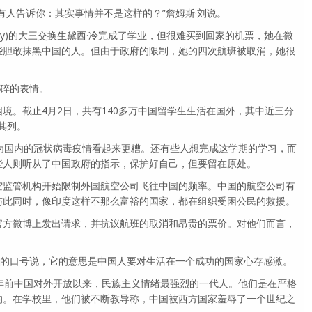
有人告诉你：其实事情并不是这样的？”詹姆斯·刘说。
ersity)的大三交换生黛西·冷完成了学业，但很难买到回家的机票，她在微
些胆敢抹黑中国的人。但由于政府的限制，她的四次航班被取消，她很
心碎的表情。
境。截止4月2日，共有140多万中国留学生生活在国外，其中近三分
其列。
为国内的冠状病毒疫情看起来更糟。还有些人想完成这学期的学习，而
些人则听从了中国政府的指示，保护好自己，但要留在原处。
空监管机构开始限制外国航空公司飞往中国的频率。中国的航空公司有
与此同时，像印度这样不那么富裕的国家，都在组织受困公民的救援。
官方微博上发出请求，并抗议航班的取消和昂贵的票价。对他们而言，
媒的口号说，它的意思是中国人要对生活在一个成功的国家心存感激。
年前中国对外开放以来，民族主义情绪最强烈的一代人。他们是在严格
的。在学校里，他们被不断教导称，中国被西方国家羞辱了一个世纪之