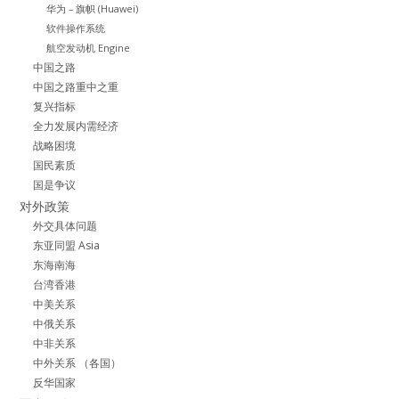
华为 – 旗帜 (Huawei)
软件操作系统
航空发动机 Engine
中国之路
中国之路重中之重
复兴指标
全力发展内需经济
战略困境
国民素质
国是争议
对外政策
外交具体问题
东亚同盟 Asia
东海南海
台湾香港
中美关系
中俄关系
中非关系
中外关系 （各国）
反华国家