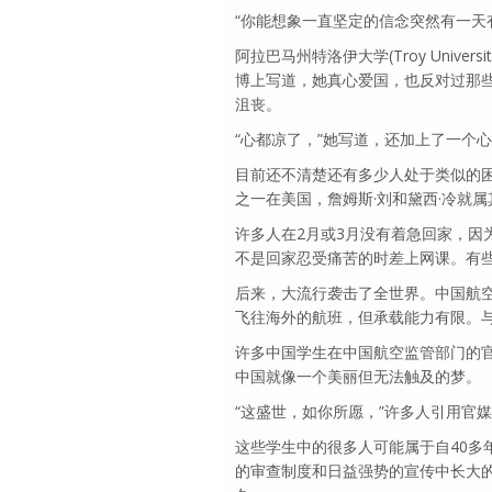
“你能想象一直坚定的信念突然有一天
阿拉巴马州特洛伊大学(Troy Univ
博上写道，她真心爱国，也反对过那
沮丧。
“心都凉了，”她写道，还加上了一个
目前还不清楚还有多少人处于类似的困
之一在美国，詹姆斯·刘和黛西·冷就属
许多人在2月或3月没有着急回家，因
不是回家忍受痛苦的时差上网课。有
后来，大流行袭击了全世界。中国航
飞往海外的航班，但承载能力有限。
许多中国学生在中国航空监管部门的
中国就像一个美丽但无法触及的梦。
“这盛世，如你所愿，”许多人引用官
这些学生中的很多人可能属于自40多
的审查制度和日益强势的宣传中长大