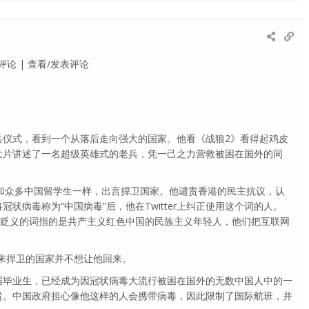
 0条评论 | 查看/发表评论
兵仪式，看到一个从落后走向强大的国家。他看《战狼2》看得起鸡皮
大片讲述了一名超级英雄式的老兵，凭一己之力营救被困在国外的同
刘和众多中国留学生一样，出言捍卫国家。他谴责香港的民主抗议，认
状病毒称为“中国病毒”后，他在Twitter上纠正使用这个词的人。
有贬义的词指的是共产主义红色中国的民族主义年轻人，他们把互联网
。
以来捍卫的国家并不想让他回来。
届毕业生，已经成为因冠状病毒大流行被困在国外的无数中国人中的一
贵。中国政府担心像他这样的人会携带病毒，因此限制了国际航班，并