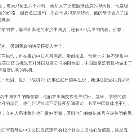
好觉，每天只睡五六个小时。他加入了交流航班信息的聊天群。他发现
合理的价格，但要通过纽约、墨西哥城和东京转机。他的母亲否决了这
的机会。
尔的票，那里距离他的家乡中国厦门还有370英里的路程。价格：
说。“否则我真的快要怀疑人生了。”
毫不掩饰，但在采访中却有所保留。举例来说，詹姆士·刘将不满集中
在美国官员挑战其对外国航空公司的限制后，中国航空监管机构做出了
解监管机构的动机。
觉：恐惧。提到《战狼2》的那位在日留学生说，她担心接受我的采访
0名中国学生的微信群，他们在里面交换有关航班、签证、学校的信
政府的惩罚，他们告诉彼此不要接受新闻采访，甚至中国媒体也不行。
时，会有人迅速警告他们最好闭嘴，否则他们的微信账号有被关闭的风
面写着每位中国公民应该遵守的12个社会主义核心价值观，连发五