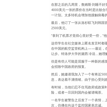
在那之后的几周里，詹姆斯·刘睡不
4000美元一张的票价在当时是比较
一计划。太多转机会增加他接触病毒
最后，他订了一张从洛杉矶飞到韩国首
2500美元。
“拿到了机票才觉得心里好受一些，”他
这些学生在社交媒体上匿名发言时都
在中国的航空监管机构上——最近，
让步。特洛伊大学的黛西·冷说，她理
但是有些人可能是屈服于一种新的感
会招致中国政府的报复。
然后，她邀请我加入了一个有将近50
息，表达着不满情绪。由于担心受到
有时候，当他们忍不住骂政府或政策
险，或者一旦回到国内会被请喝茶。
一名学生被警告之后发了一个表情，上
次，仿佛在向这个监控国家表忠诚。