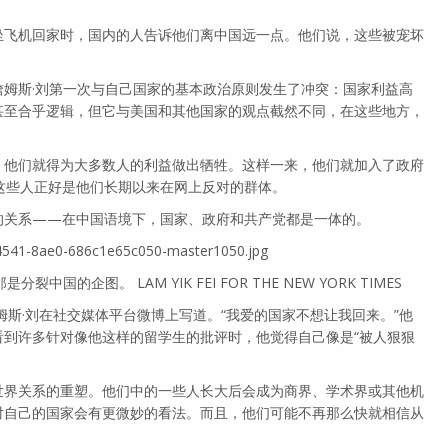
坐飞机回家时，国内的人告诉他们离中国远一点。他们说，这些被宠坏
。
詹姆斯·刘第一次与自己国家的基本政治原则发生了冲突：国家利益高
甚至合乎逻辑，但它与美国和其他国家的观点截然不同，在这些地方，
，他们就得为大多数人的利益做出牺牲。这样一来，他们就加入了政府
这些人正好是他们长期以来在网上反对的群体。
的关系——在中国语境下，国家、政府和共产党都是一体的。
4541-8ae0-686c1e65c050-master1050.jpg
国的企图。 LAM YIK FEI FOR THE NEW YORK TIMES
姆斯·刘在社交媒体平台微博上写道。“我爱的国家不想让我回来。”他
看到许多针对像他这样的留学生的批评时，他觉得自己像是“被人狠狠
世界关系的重塑。他们中的一些人长大后会成为商界、学术界或其他机
对自己的国家会有更微妙的看法。而且，他们可能不再那么快就相信从