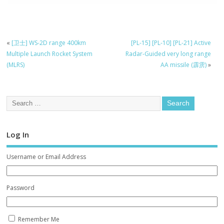
«
[卫士] WS-2D range 400km
[PL-15] [PL-10] [PL-21] Active
Multiple Launch Rocket System
Radar-Guided very long range
(MLRS)
AA missile (霹雳)
»
Log In
Username or Email Address
Password
Remember Me