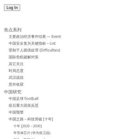
Log In
焦点系列
主要政治经济事件结果 — Event
中国安全复兴关键指标 – List
受制于人困境处理 (Difficulties)
国际危机破解对策
其它关注
时局态度
武汉战役
意外收获
中国研究
中国足球 football
疫后重大国策反思
中国预警
中国之路 – 科技突破 [十年]
十年 [2020 – 2030]
半导体芯片 (华为保卫战)