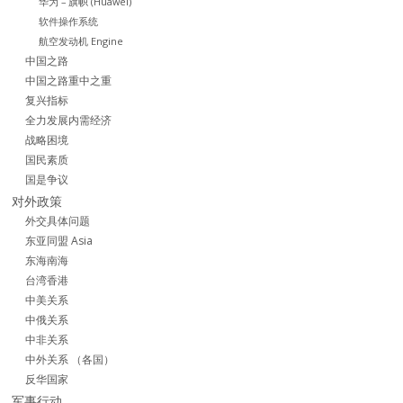
华为 – 旗帜 (Huawei)
软件操作系统
航空发动机 Engine
中国之路
中国之路重中之重
复兴指标
全力发展内需经济
战略困境
国民素质
国是争议
对外政策
外交具体问题
东亚同盟 Asia
东海南海
台湾香港
中美关系
中俄关系
中非关系
中外关系 （各国）
反华国家
军事行动