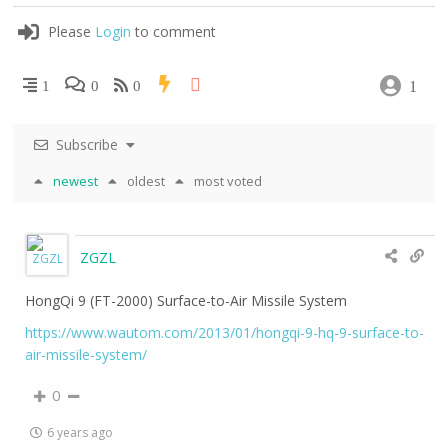
Please
Login
to comment
1
1
0
0
Subscribe
newest
oldest
most voted
ZGZL
HongQi 9 (FT-2000) Surface-to-Air Missile System
https://www.wautom.com/2013/01/hongqi-9-hq-9-surface-to-
air-missile-system/
0
6 years ago