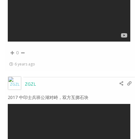
0
6 years ago
ZGZL
2017 中印士兵班公湖对峙，双方互掷石块