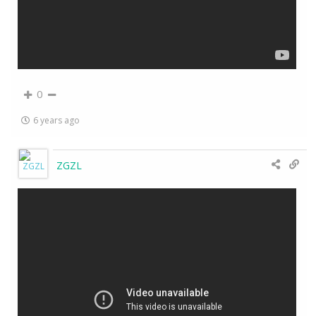
0
6 years ago
ZGZL