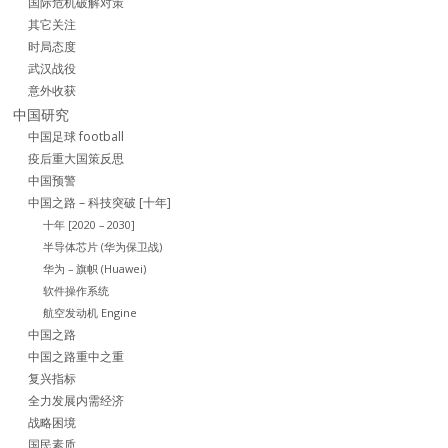
国际危机破解对策
其它关注
时局态度
武汉战役
意外收获
中国研究
中国足球 football
疫后重大国策反思
中国预警
中国之路 – 科技突破 [十年]
十年 [2020 – 2030]
半导体芯片 (华为保卫战)
华为 – 旗帜 (Huawei)
软件操作系统
航空发动机 Engine
中国之路
中国之路重中之重
复兴指标
全力发展内需经济
战略困境
国民素质