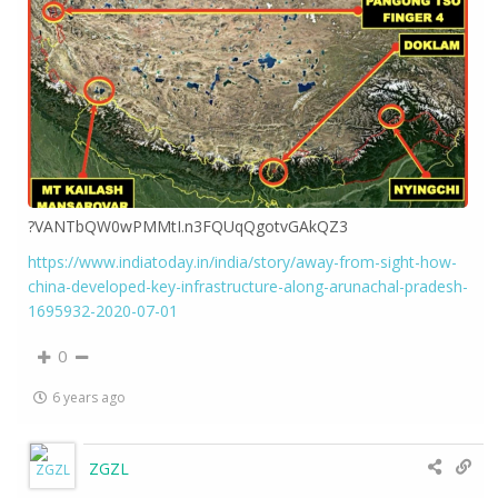
?VANTbQW0wPMMtI.n3FQUqQgotvGAkQZ3
https://www.indiatoday.in/india/story/away-from-sight-how-
china-developed-key-infrastructure-along-arunachal-pradesh-
1695932-2020-07-01
0
6 years ago
ZGZL