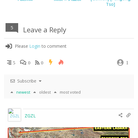
Tso]
5
Leave a Reply
Please
Login
to comment
1
5
0
0
Subscribe
newest
oldest
most voted
ZGZL