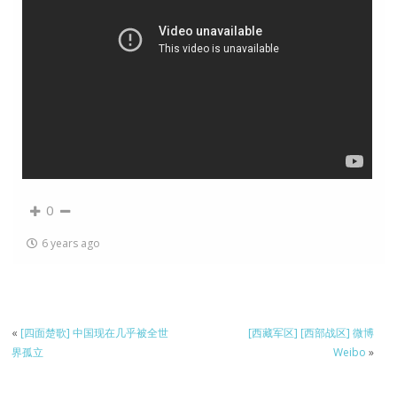
0
6 years ago
«
[四面楚歌] 中国现在几乎被全世
[西藏军区] [西部战区] 微博
界孤立
Weibo
»