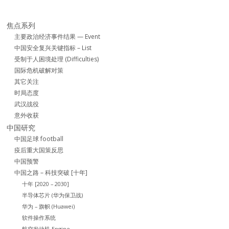
焦点系列
主要政治经济事件结果 — Event
中国安全复兴关键指标 – List
受制于人困境处理 (Difficulties)
国际危机破解对策
其它关注
时局态度
武汉战役
意外收获
中国研究
中国足球 football
疫后重大国策反思
中国预警
中国之路 – 科技突破 [十年]
十年 [2020 – 2030]
半导体芯片 (华为保卫战)
华为 – 旗帜 (Huawei)
软件操作系统
航空发动机 Engine