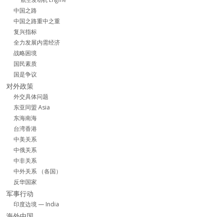
中国之路
中国之路重中之重
复兴指标
全力发展内需经济
战略困境
国民素质
国是争议
对外政策
外交具体问题
东亚同盟 Asia
东海南海
台湾香港
中美关系
中俄关系
中非关系
中外关系 （各国）
反华国家
军事行动
印度边境 — India
海外中国