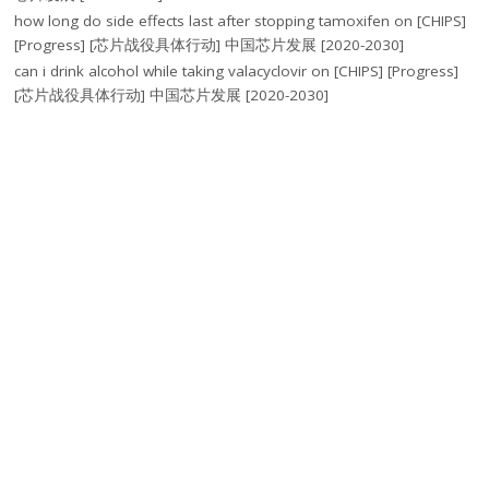
how long do side effects last after stopping tamoxifen
on
[CHIPS]
[Progress] [芯片战役具体行动] 中国芯片发展 [2020-2030]
can i drink alcohol while taking valacyclovir
on
[CHIPS] [Progress]
[芯片战役具体行动] 中国芯片发展 [2020-2030]