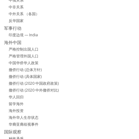
中俄关系
中非关系
中外关系 （各国）
反华国家
军事行动
印度边境 — India
海外中国
严格控制出国人口
严格管理外国人口
中国华侨华人政策
撤侨行动 (总体方针)
撤侨行动 (具体国家)
撤侨行动 (2020 中国政府政策)
撤侨行动 (2020 中外撤侨对比)
华人回归
留学海外
海外投资
海外华人生存状态
华裔亚裔歧视事件
国际观察
种族矛盾