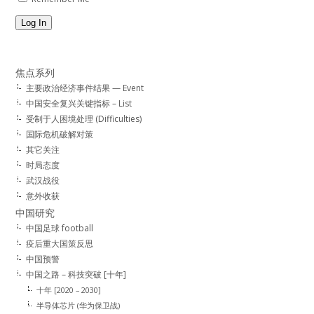
Log In
焦点系列
主要政治经济事件结果 — Event
中国安全复兴关键指标 – List
受制于人困境处理 (Difficulties)
国际危机破解对策
其它关注
时局态度
武汉战役
意外收获
中国研究
中国足球 football
疫后重大国策反思
中国预警
中国之路 – 科技突破 [十年]
十年 [2020 – 2030]
半导体芯片 (华为保卫战)