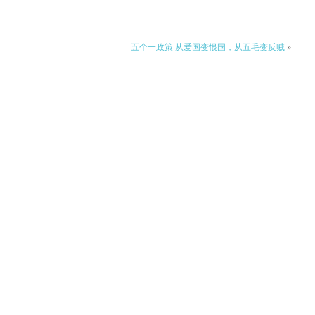
五个一政策 从爱国变恨国，从五毛变反贼
»