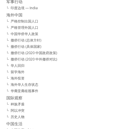
军事行动
印度边境 — India
海外中国
严格控制出国人口
严格管理外国人口
中国华侨华人政策
撤侨行动 (总体方针)
撤侨行动 (具体国家)
撤侨行动 (2020 中国政府政策)
撤侨行动 (2020 中外撤侨对比)
华人回归
留学海外
海外投资
海外华人生存状态
华裔亚裔歧视事件
国际观察
种族矛盾
阿以冲突
历史人物
中国生活