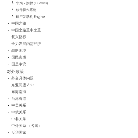
华为 – 旗帜 (Huawei)
软件操作系统
航空发动机 Engine
中国之路
中国之路重中之重
复兴指标
全力发展内需经济
战略困境
国民素质
国是争议
对外政策
外交具体问题
东亚同盟 Asia
东海南海
台湾香港
中美关系
中俄关系
中非关系
中外关系 （各国）
反华国家