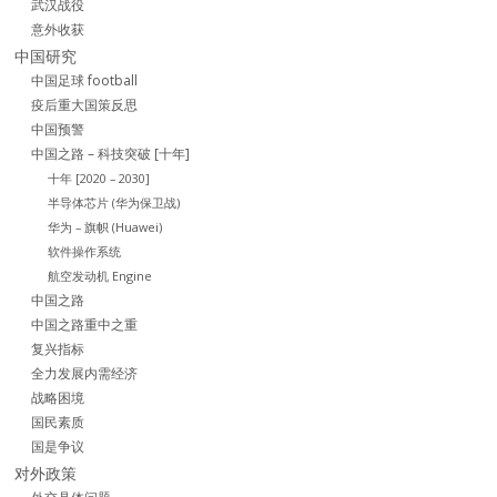
武汉战役
意外收获
中国研究
中国足球 football
疫后重大国策反思
中国预警
中国之路 – 科技突破 [十年]
十年 [2020 – 2030]
半导体芯片 (华为保卫战)
华为 – 旗帜 (Huawei)
软件操作系统
航空发动机 Engine
中国之路
中国之路重中之重
复兴指标
全力发展内需经济
战略困境
国民素质
国是争议
对外政策