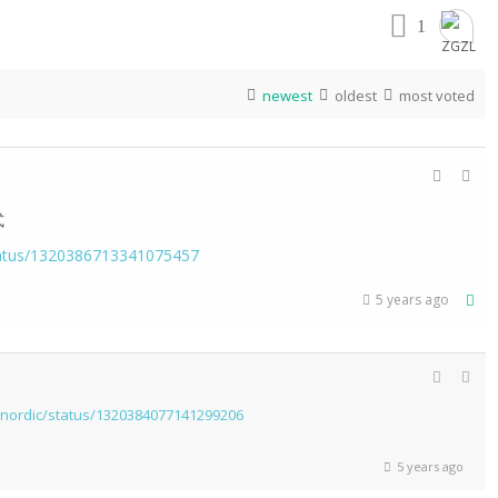
1
newest
oldest
most voted
式
/status/1320386713341075457
5 years ago
eynordic/status/1320384077141299206
5 years ago