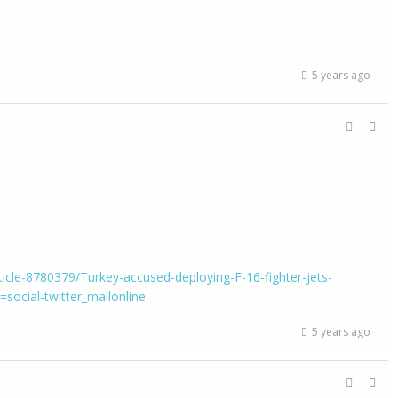
5 years ago
ticle-8780379/Turkey-accused-deploying-F-16-fighter-jets-
=social-twitter_mailonline
5 years ago