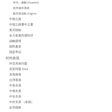
华为 – 旗帜 (Huawei)
软件操作系统
航空发动机 Engine
中国之路
中国之路重中之重
复兴指标
全力发展内需经济
战略困境
国民素质
国是争议
对外政策
外交具体问题
东亚同盟 Asia
东海南海
台湾香港
中美关系
中俄关系
中非关系
中外关系 （各国）
反华国家