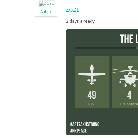
ZGZL
Author
2 days already