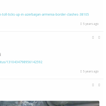
-toll-ticks-up-in-azerbaijan-armenia-border-clashes-38105
5 years ago
频
/status/1310434798956142592
5 years ago