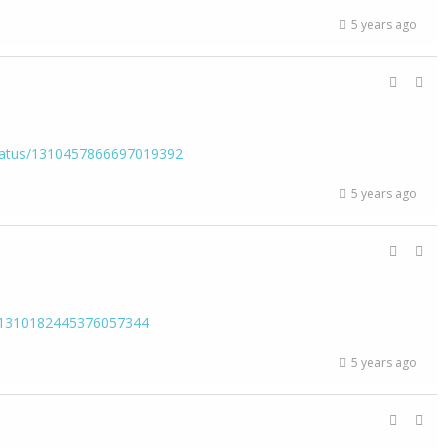
5 years ago
/status/1310457866697019392
5 years ago
us/1310182445376057344
5 years ago