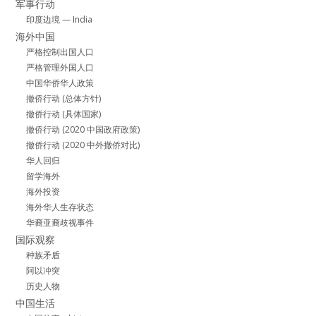
军事行动
印度边境 — India
海外中国
严格控制出国人口
严格管理外国人口
中国华侨华人政策
撤侨行动 (总体方针)
撤侨行动 (具体国家)
撤侨行动 (2020 中国政府政策)
撤侨行动 (2020 中外撤侨对比)
华人回归
留学海外
海外投资
海外华人生存状态
华裔亚裔歧视事件
国际观察
种族矛盾
阿以冲突
历史人物
中国生活