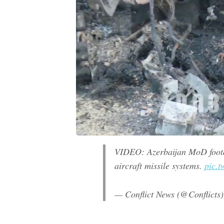
VIDEO: Azerbaijan MoD foota
aircraft missile systems.
pic.
— Conflict News (@Conflicts