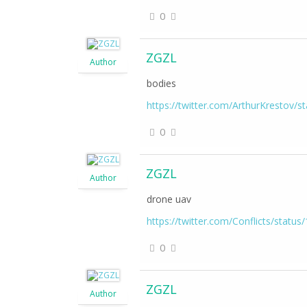
0
ZGZL
Author
bodies
https://twitter.com/ArthurKrestov
0
ZGZL
Author
drone uav
https://twitter.com/Conflicts/stat
0
ZGZL
Author