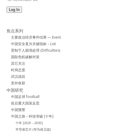
Log In
焦点系列
主要政治经济事件结果 — Event
中国安全复兴关键指标 – List
受制于人困境处理 (Difficulties)
国际危机破解对策
其它关注
时局态度
武汉战役
意外收获
中国研究
中国足球 football
疫后重大国策反思
中国预警
中国之路 – 科技突破 [十年]
十年 [2020 – 2030]
半导体芯片 (华为保卫战)