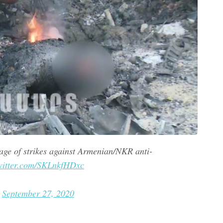
ge of strikes against Armenian/NKR anti-
twitter.com/SKLnkfHDxc
)
September 27, 2020