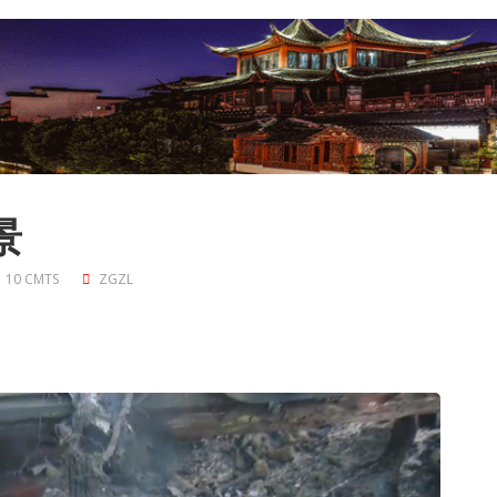
景
10 CMTS
ZGZL