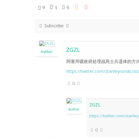
9
1
0
Subscribe
ZGZL
Author
阿塞拜疆政府处理战死士兵遗体的方
https://twitter.com/stanleynordic
0
ZGZL
Author
https://twitter.com/stanl
0