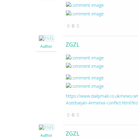
0
ZGZL
Author
https://www.dailymail.co.uk/news/ar
Azerbaijan-Armenia-conflict.html?ito
0
ZGZL
Author