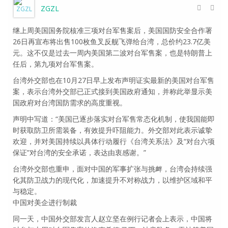
ZGZL
继上周美国国务院核准三项对台军售案后，美国国防安全合作署
26日再宣布将出售100枚鱼叉反舰飞弹给台湾，总价约23.7亿美
元。这不仅是过去一周内美国第二波对台军售案，也是特朗普上
任后，第九项对台军售案。
台湾外交部也在10月27日早上发布声明证实最新的美国对台军售
案，表示台湾外交部已正式接到美国政府通知，并称此举显示美
国政府对台湾国防需求的高度重视。
声明中写道：“美国已逐步落实对台军售常态化机制，使我国能即
时获取防卫所需装备，有效提升吓阻能力。外交部对此表示诚挚
欢迎，并对美国持续以具体行动履行《台湾关系法》及“对台六项
保证”对台湾的安全承诺，表达由衷感谢。”
台湾外交部也重申，面对中国的军事扩张与挑衅，台湾会持续强
化其防卫战力的现代化，加速提升不对称战力，以维护区域和平
与稳定。
中国对美企进行制裁
同一天，中国外交部发言人赵立坚在例行记者会上表示，中国将