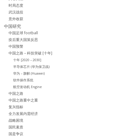
时局态度
武汉战役
意外收获
中国研究
中国足球 football
疫后重大国策反思
中国预警
中国之路 – 科技突破 [十年]
十年 [2020 – 2030]
半导体芯片 (华为保卫战)
华为 – 旗帜 (Huawei)
软件操作系统
航空发动机 Engine
中国之路
中国之路重中之重
复兴指标
全力发展内需经济
战略困境
国民素质
国是争议