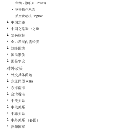
华为 – 旗帜 (Huawei)
软件操作系统
航空发动机 Engine
中国之路
中国之路重中之重
复兴指标
全力发展内需经济
战略困境
国民素质
国是争议
对外政策
外交具体问题
东亚同盟 Asia
东海南海
台湾香港
中美关系
中俄关系
中非关系
中外关系 （各国）
反华国家