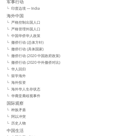
军事行动
印度边境 — India
海外中国
严格控制出国人口
严格管理外国人口
中国华侨华人政策
撤侨行动 (总体方针)
撤侨行动 (具体国家)
撤侨行动 (2020 中国政府政策)
撤侨行动 (2020 中外撤侨对比)
华人回归
留学海外
海外投资
海外华人生存状态
华裔亚裔歧视事件
国际观察
种族矛盾
阿以冲突
历史人物
中国生活