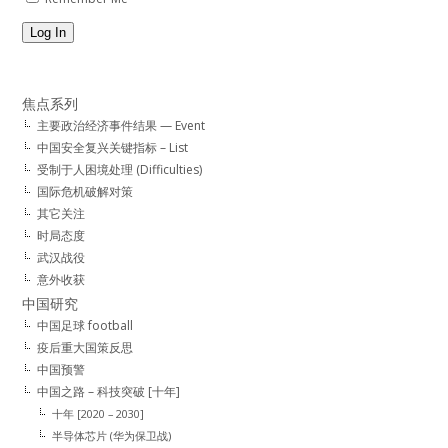
Log In
焦点系列
主要政治经济事件结果 — Event
中国安全复兴关键指标 – List
受制于人困境处理 (Difficulties)
国际危机破解对策
其它关注
时局态度
武汉战役
意外收获
中国研究
中国足球 football
疫后重大国策反思
中国预警
中国之路 – 科技突破 [十年]
十年 [2020 – 2030]
半导体芯片 (华为保卫战)