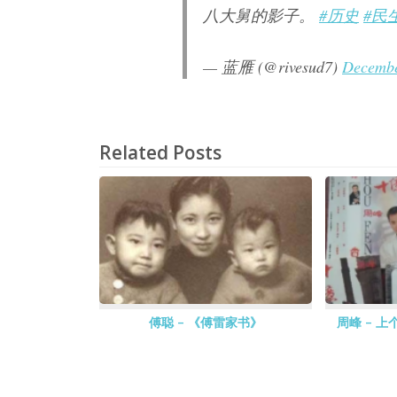
八大舅的影子。
#历史
#民
— 蓝雁 (@rivesud7)
Decembe
Related Posts
傅聪 – 《傅雷家书》
周峰 – 