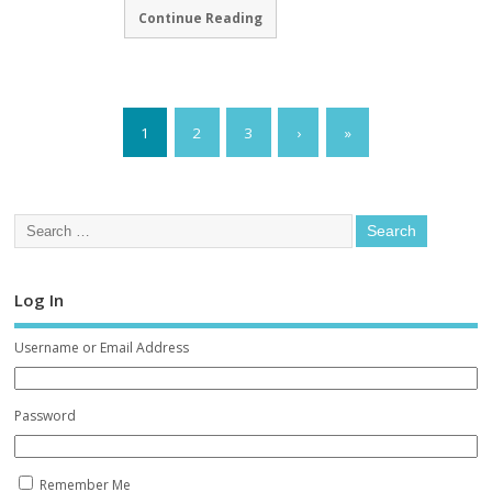
Continue Reading
1
2
3
›
»
Log In
Username or Email Address
Password
Remember Me