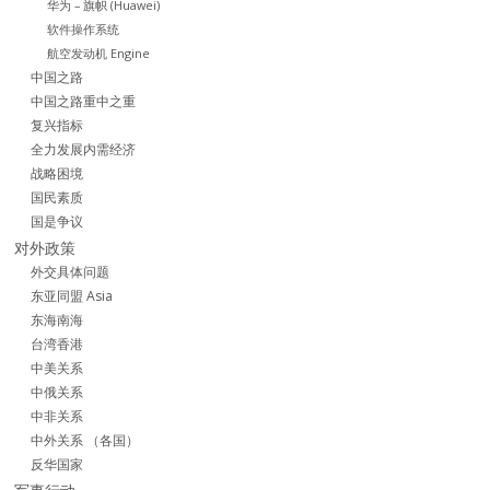
华为 – 旗帜 (Huawei)
软件操作系统
航空发动机 Engine
中国之路
中国之路重中之重
复兴指标
全力发展内需经济
战略困境
国民素质
国是争议
对外政策
外交具体问题
东亚同盟 Asia
东海南海
台湾香港
中美关系
中俄关系
中非关系
中外关系 （各国）
反华国家