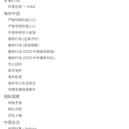
军事行动
印度边境 — India
海外中国
严格控制出国人口
严格管理外国人口
中国华侨华人政策
撤侨行动 (总体方针)
撤侨行动 (具体国家)
撤侨行动 (2020 中国政府政策)
撤侨行动 (2020 中外撤侨对比)
华人回归
留学海外
海外投资
海外华人生存状态
华裔亚裔歧视事件
国际观察
种族矛盾
阿以冲突
历史人物
中国生活
中国往事 – history