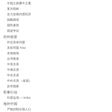
中国之路重中之重
复兴指标
全力发展内需经济
战略困境
国民素质
国是争议
对外政策
外交具体问题
东亚同盟 Asia
东海南海
台湾香港
中美关系
中俄关系
中非关系
中外关系 （各国）
反华国家
军事行动
印度边境 — India
海外中国
严格控制出国人口