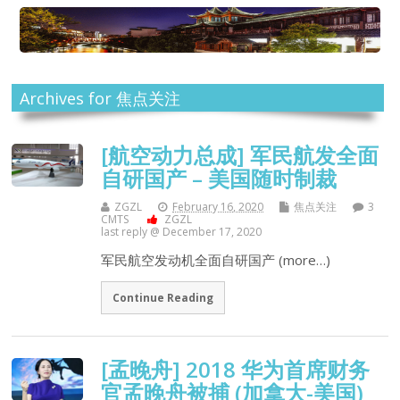
Archives for 焦点关注
[航空动力总成] 军民航发全面
自研国产 – 美国随时制裁
ZGZL
February 16, 2020
焦点关注
3
CMTS
ZGZL
last reply @ December 17, 2020
军民航空发动机全面自研国产 (more…)
Continue Reading
[孟晚舟] 2018 华为首席财务
官孟晚舟被捕 (加拿大-美国)