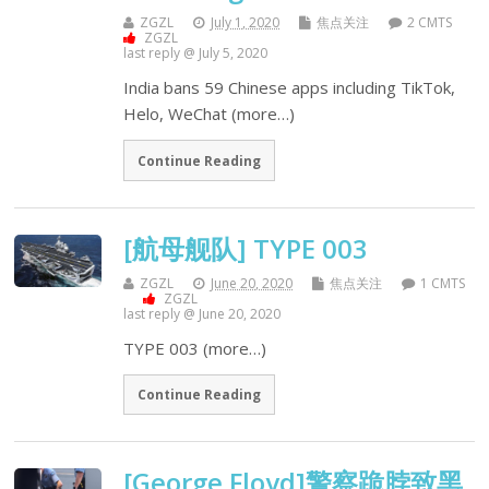
ZGZL
July 1, 2020
焦点关注
2 CMTS
ZGZL
last reply @ July 5, 2020
India bans 59 Chinese apps including TikTok,
Helo, WeChat (more…)
Continue Reading
[航母舰队] TYPE 003
ZGZL
June 20, 2020
焦点关注
1 CMTS
ZGZL
last reply @ June 20, 2020
TYPE 003 (more…)
Continue Reading
[George Floyd]警察跪脖致黑