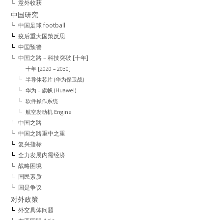
意外收获
中国研究
中国足球 football
疫后重大国策反思
中国预警
中国之路 – 科技突破 [十年]
十年 [2020 – 2030]
半导体芯片 (华为保卫战)
华为 – 旗帜 (Huawei)
软件操作系统
航空发动机 Engine
中国之路
中国之路重中之重
复兴指标
全力发展内需经济
战略困境
国民素质
国是争议
对外政策
外交具体问题