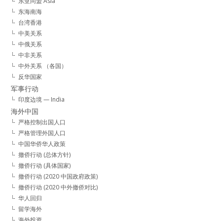
东亚同盟 Asia
东海南海
台湾香港
中美关系
中俄关系
中非关系
中外关系 （各国）
反华国家
军事行动
印度边境 — India
海外中国
严格控制出国人口
严格管理外国人口
中国华侨华人政策
撤侨行动 (总体方针)
撤侨行动 (具体国家)
撤侨行动 (2020 中国政府政策)
撤侨行动 (2020 中外撤侨对比)
华人回归
留学海外
海外投资