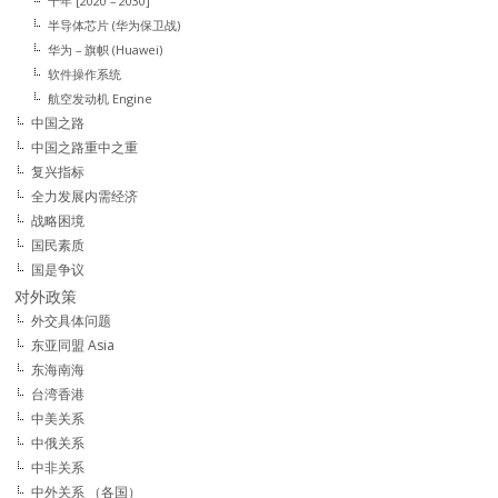
十年 [2020 – 2030]
半导体芯片 (华为保卫战)
华为 – 旗帜 (Huawei)
软件操作系统
航空发动机 Engine
中国之路
中国之路重中之重
复兴指标
全力发展内需经济
战略困境
国民素质
国是争议
对外政策
外交具体问题
东亚同盟 Asia
东海南海
台湾香港
中美关系
中俄关系
中非关系
中外关系 （各国）