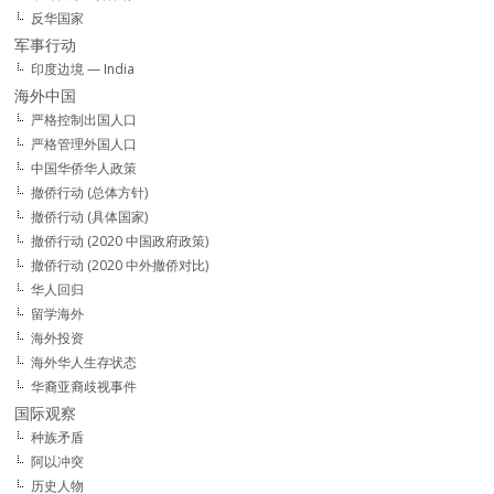
反华国家
军事行动
印度边境 — India
海外中国
严格控制出国人口
严格管理外国人口
中国华侨华人政策
撤侨行动 (总体方针)
撤侨行动 (具体国家)
撤侨行动 (2020 中国政府政策)
撤侨行动 (2020 中外撤侨对比)
华人回归
留学海外
海外投资
海外华人生存状态
华裔亚裔歧视事件
国际观察
种族矛盾
阿以冲突
历史人物