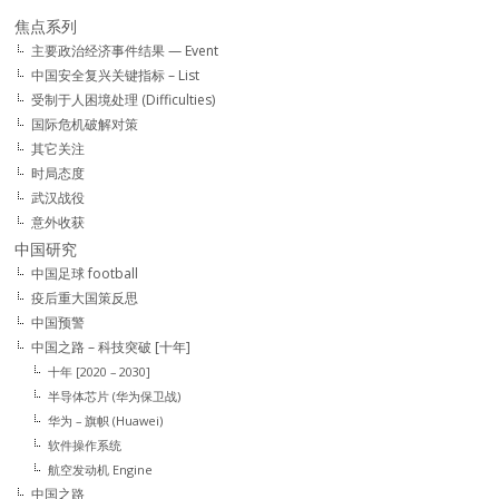
焦点系列
主要政治经济事件结果 — Event
中国安全复兴关键指标 – List
受制于人困境处理 (Difficulties)
国际危机破解对策
其它关注
时局态度
武汉战役
意外收获
中国研究
中国足球 football
疫后重大国策反思
中国预警
中国之路 – 科技突破 [十年]
十年 [2020 – 2030]
半导体芯片 (华为保卫战)
华为 – 旗帜 (Huawei)
软件操作系统
航空发动机 Engine
中国之路