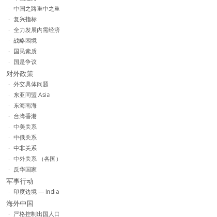
中国之路重中之重
复兴指标
全力发展内需经济
战略困境
国民素质
国是争议
对外政策
外交具体问题
东亚同盟 Asia
东海南海
台湾香港
中美关系
中俄关系
中非关系
中外关系 （各国）
反华国家
军事行动
印度边境 — India
海外中国
严格控制出国人口