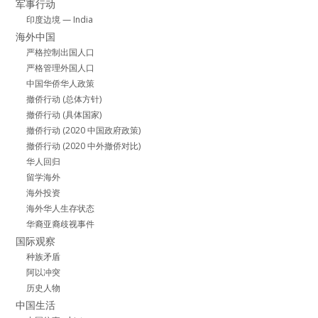
军事行动
印度边境 — India
海外中国
严格控制出国人口
严格管理外国人口
中国华侨华人政策
撤侨行动 (总体方针)
撤侨行动 (具体国家)
撤侨行动 (2020 中国政府政策)
撤侨行动 (2020 中外撤侨对比)
华人回归
留学海外
海外投资
海外华人生存状态
华裔亚裔歧视事件
国际观察
种族矛盾
阿以冲突
历史人物
中国生活