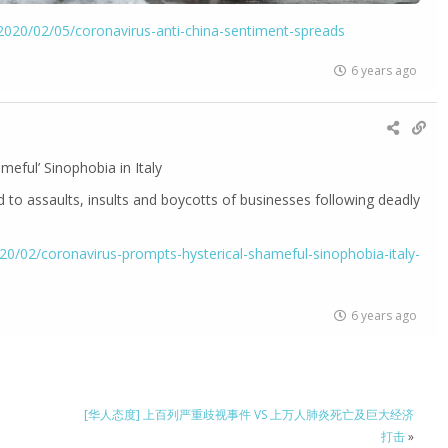
020/02/05/coronavirus-anti-china-sentiment-spreads
6 years ago
meful’ Sinophobia in Italy
 to assaults, insults and boycotts of businesses following deadly
0/02/coronavirus-prompts-hysterical-shameful-sinophobia-italy-
6 years ago
[华人态度] 上百列严重歧视事件 VS 上万人肺炎死亡及巨大经济
打击
»