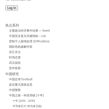
Log In
焦点系列
主要政治经济事件结果 — Event
中国安全复兴关键指标 – List
受制于人困境处理 (Difficulties)
国际危机破解对策
其它关注
时局态度
武汉战役
意外收获
中国研究
中国足球 football
疫后重大国策反思
中国预警
中国之路 – 科技突破 [十年]
十年 [2020 – 2030]
半导体芯片 (华为保卫战)