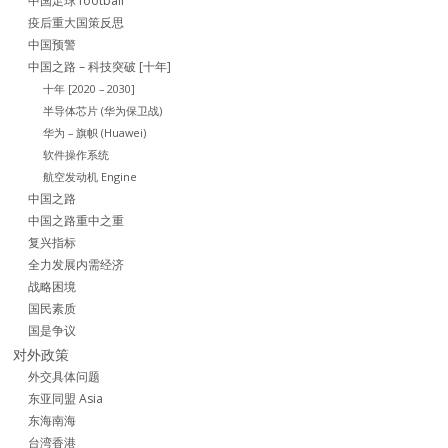
中国足球 football
疫后重大国策反思
中国预警
中国之路 – 科技突破 [十年]
十年 [2020 – 2030]
半导体芯片 (华为保卫战)
华为 – 旗帜 (Huawei)
软件操作系统
航空发动机 Engine
中国之路
中国之路重中之重
复兴指标
全力发展内需经济
战略困境
国民素质
国是争议
对外政策
外交具体问题
东亚同盟 Asia
东海南海
台湾香港