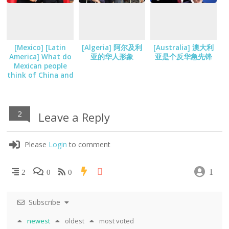
[Mexico] [Latin
[Algeria] 阿尔及利
[Australia] 澳大利
America] What do
亚的华人形象
亚是个反华急先锋
Mexican people
think of China and
Chinese
2
Leave a Reply
Please
Login
to comment
1
2
0
0
Subscribe
newest
oldest
most voted