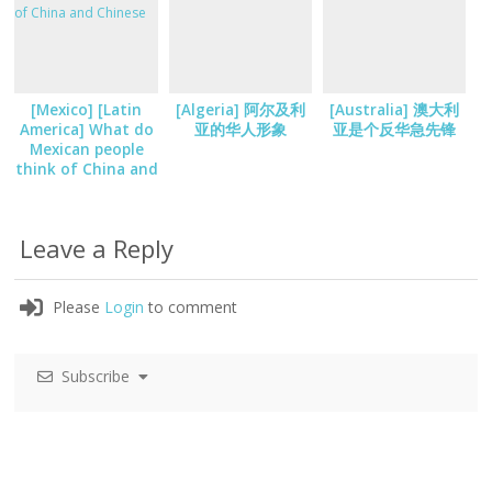
[Mexico] [Latin
[Algeria] 阿尔及利
[Australia] 澳大利
America] What do
亚的华人形象
亚是个反华急先锋
Mexican people
think of China and
Chinese
Leave a Reply
Please
Login
to comment
Subscribe