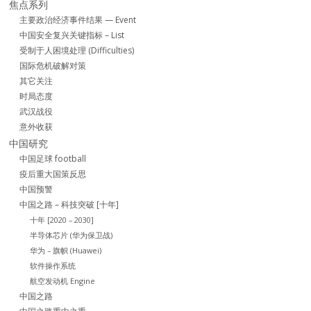
焦点系列
主要政治经济事件结果 — Event
中国安全复兴关键指标 – List
受制于人困境处理 (Difficulties)
国际危机破解对策
其它关注
时局态度
武汉战役
意外收获
中国研究
中国足球 football
疫后重大国策反思
中国预警
中国之路 – 科技突破 [十年]
十年 [2020 – 2030]
半导体芯片 (华为保卫战)
华为 – 旗帜 (Huawei)
软件操作系统
航空发动机 Engine
中国之路