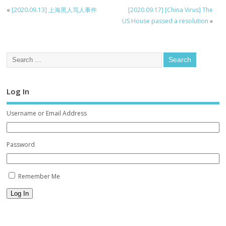
«
[2020.09.13] 上海黑人骂人事件
[2020.09.17] [China Virus] The
US House passed a resolution
»
Log In
Username or Email Address
Password
Remember Me
Log In