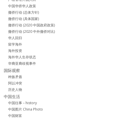
中国华侨华人政策
撤侨行动 (总体方针)
撤侨行动 (具体国家)
撤侨行动 (2020 中国政府政策)
撤侨行动 (2020 中外撤侨对比)
华人回归
留学海外
海外投资
海外华人生存状态
华裔亚裔歧视事件
国际观察
种族矛盾
阿以冲突
历史人物
中国生活
中国往事 – history
中国图片 China Photo
中国财富