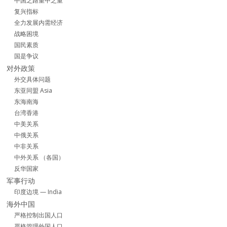
中国之路重中之重
复兴指标
全力发展内需经济
战略困境
国民素质
国是争议
对外政策
外交具体问题
东亚同盟 Asia
东海南海
台湾香港
中美关系
中俄关系
中非关系
中外关系 （各国）
反华国家
军事行动
印度边境 — India
海外中国
严格控制出国人口
严格管理外国人口