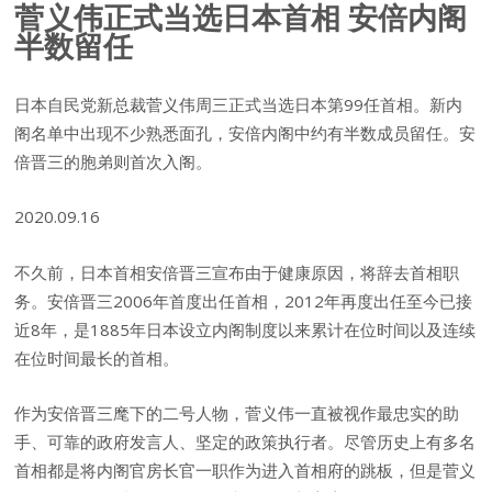
菅义伟正式当选日本首相 安倍内阁
半数留任
日本自民党新总裁菅义伟周三正式当选日本第99任首相。新内
阁名单中出现不少熟悉面孔，安倍内阁中约有半数成员留任。安
倍晋三的胞弟则首次入阁。
2020.09.16
不久前，日本首相安倍晋三宣布由于健康原因，将辞去首相职
务。安倍晋三2006年首度出任首相，2012年再度出任至今已接
近8年，是1885年日本设立内阁制度以来累计在位时间以及连续
在位时间最长的首相。
作为安倍晋三麾下的二号人物，菅义伟一直被视作最忠实的助
手、可靠的政府发言人、坚定的政策执行者。尽管历史上有多名
首相都是将内阁官房长官一职作为进入首相府的跳板，但是菅义