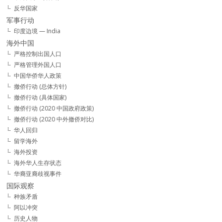
反华国家
军事行动
印度边境 — India
海外中国
严格控制出国人口
严格管理外国人口
中国华侨华人政策
撤侨行动 (总体方针)
撤侨行动 (具体国家)
撤侨行动 (2020 中国政府政策)
撤侨行动 (2020 中外撤侨对比)
华人回归
留学海外
海外投资
海外华人生存状态
华裔亚裔歧视事件
国际观察
种族矛盾
阿以冲突
历史人物