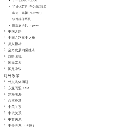
十年 [2020 – 2030]
半导体芯片 (华为保卫战)
华为 – 旗帜 (Huawei)
软件操作系统
航空发动机 Engine
中国之路
中国之路重中之重
复兴指标
全力发展内需经济
战略困境
国民素质
国是争议
对外政策
外交具体问题
东亚同盟 Asia
东海南海
台湾香港
中美关系
中俄关系
中非关系
中外关系 （各国）